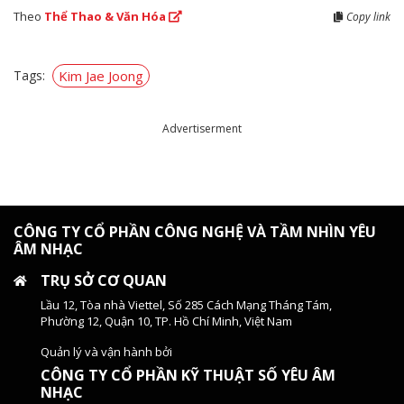
Theo
Thể Thao & Văn Hóa
Copy link
Tags:
Kim Jae Joong
Advertiserment
CÔNG TY CỔ PHẦN CÔNG NGHỆ VÀ TẦM NHÌN YÊU
ÂM NHẠC
TRỤ SỞ CƠ QUAN
Lầu 12, Tòa nhà Viettel, Số 285 Cách Mạng Tháng Tám,
Phường 12, Quận 10, TP. Hồ Chí Minh, Việt Nam
Quản lý và vận hành bởi
CÔNG TY CỔ PHẦN KỸ THUẬT SỐ YÊU ÂM
NHẠC