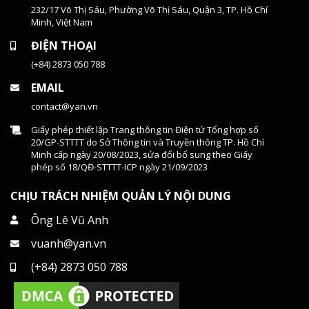
232/17 Võ Thị Sáu, Phường Võ Thị Sáu, Quận 3, TP. Hồ Chí
Minh, Việt Nam
ĐIỆN THOẠI
(+84) 2873 050 788
EMAIL
contact@yan.vn
Giấy phép thiết lập Trang thông tin Điện tử Tổng hợp số
20/GP-STTTT do Sở Thông tin và Truyền thông TP. Hồ Chí
Minh cấp ngày 20/08/2023, sửa đổi bổ sung theo Giấy
phép số 18/QĐ-STTTT-ICP ngày 21/09/2023
CHỊU TRÁCH NHIỆM QUẢN LÝ NỘI DUNG
Ông Lê Vũ Anh
vuanh@yan.vn
(+84) 2873 050 788