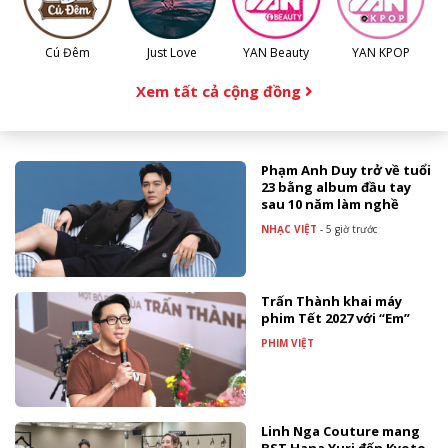
Cú Đêm
Just Love
YAN Beauty
YAN KPOP
Xem tất cả cộng đồng
Phạm Anh Duy trở về tuổi
23 bằng album đầu tay
sau 10 năm làm nghề
NHẠC VIỆT
-
5 giờ trước
Trấn Thành khai máy
phim Tết 2027 với “Em”
PHIM VIỆT
Linh Nga Couture mang