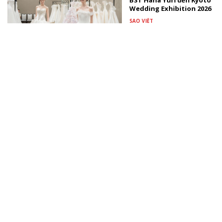
BST Hana Yuri đến Kyoto
Wedding Exhibition 2026
SAO VIỆT
Nghệ sĩ Đặng Tố Anh -
người tiên phong đưa
thủy ấn trở thành ngôn
ngữ hội họa
TÀI TRỢ
Màn biến hóa âm nhạc
gây bất ngờ nhất từ
Đông Thiên Đức và Vicky
Nhung
NHẠC VIỆT
Xem thêm