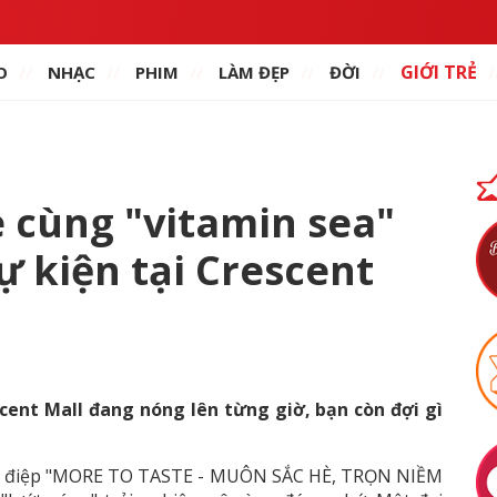
GIỚI TRẺ
O
NHẠC
PHIM
LÀM ĐẸP
ĐỜI
 cùng "vitamin sea"
sự kiện tại Crescent
scent Mall đang nóng lên từng giờ, bạn còn đợi gì
hông điệp "MORE TO TASTE - MUÔN SẮC HÈ, TRỌN NIỀM