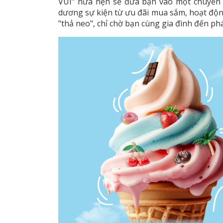
VUI" hứa hẹn sẽ đưa bạn vào một chuyến 
dương sự kiện từ ưu đãi mua sắm, hoạt động 
"thả neo", chỉ chờ bạn cùng gia đình đến ph