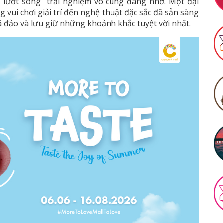
"lướt sóng" trải nghiệm vô cùng đáng nhớ. Một đại
vui chơi giải trí đến nghệ thuật đặc sắc đã sẵn sàng
á đảo và lưu giữ những khoảnh khắc tuyệt vời nhất.