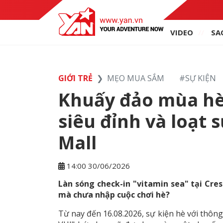
VIDEO
SA
GIỚI TRẺ
MẸO MUA SẮM
#
SỰ KIỆN
Khuấy đảo mùa hè
siêu đỉnh và loạt 
Mall
14:00 30/06/2026
Làn sóng check-in "vitamin sea" tại Cre
mà chưa nhập cuộc chơi hè?
Từ nay đến 16.08.2026, sự kiện hè với t