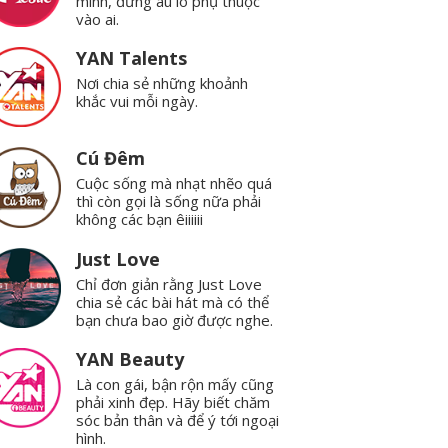
mình, đừng âu lo phụ thuộc
vào ai.
YAN Talents
Nơi chia sẻ những khoảnh
khắc vui mỗi ngày.
Cú Đêm
Cuộc sống mà nhạt nhẽo quá
thì còn gọi là sống nữa phải
không các bạn êiiiiii
Just Love
Chỉ đơn giản rằng Just Love
chia sẻ các bài hát mà có thể
bạn chưa bao giờ được nghe.
YAN Beauty
Là con gái, bận rộn mấy cũng
phải xinh đẹp. Hãy biết chăm
sóc bản thân và để ý tới ngoại
hình.