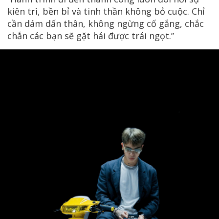
kiên trì, bền bỉ và tinh thần không bỏ cuộc. Chỉ
cần dám dấn thân, không ngừng cố gắng, chắc
chắn các bạn sẽ gặt hái được trái ngọt.”