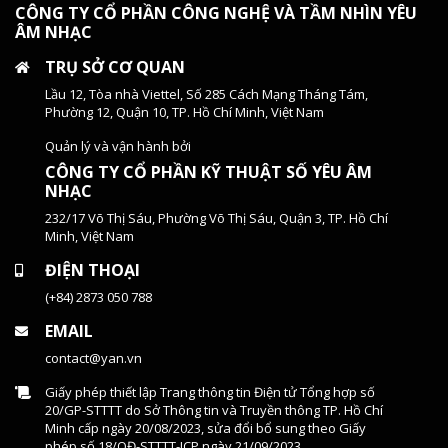
CÔNG TY CỔ PHẦN CÔNG NGHỆ VÀ TẦM NHÌN YÊU
ÂM NHẠC
TRỤ SỞ CƠ QUAN
Lầu 12, Tòa nhà Viettel, Số 285 Cách Mạng Tháng Tám,
Phường 12, Quận 10, TP. Hồ Chí Minh, Việt Nam
Quản lý và vận hành bởi
CÔNG TY CỔ PHẦN KỸ THUẬT SỐ YÊU ÂM
NHẠC
232/17 Võ Thị Sáu, Phường Võ Thị Sáu, Quận 3, TP. Hồ Chí
Minh, Việt Nam
ĐIỆN THOẠI
(+84) 2873 050 788
EMAIL
contact@yan.vn
Giấy phép thiết lập Trang thông tin Điện tử Tổng hợp số
20/GP-STTTT do Sở Thông tin và Truyền thông TP. Hồ Chí
Minh cấp ngày 20/08/2023, sửa đổi bổ sung theo Giấy
phép số 18/QĐ-STTTT-ICP ngày 21/09/2023