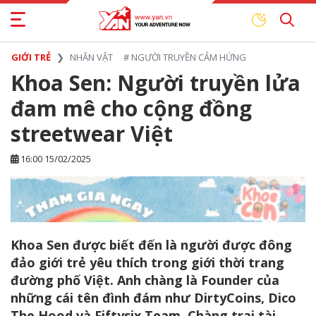
GIỚI TRẺ
NHÂN VẬT
#
NGƯỜI TRUYỀN CẢM HỨNG
Khoa Sen: Người truyền lửa
đam mê cho cộng đồng
streetwear Việt
16:00 15/02/2025
Khoa Sen được biết đến là người được đông
đảo giới trẻ yêu thích trong giới thời trang
đường phố Việt. Anh chàng là Founder của
những cái tên đình đám như DirtyCoins, Dico
The Hood và Fiftysix Team. Chàng trai tài