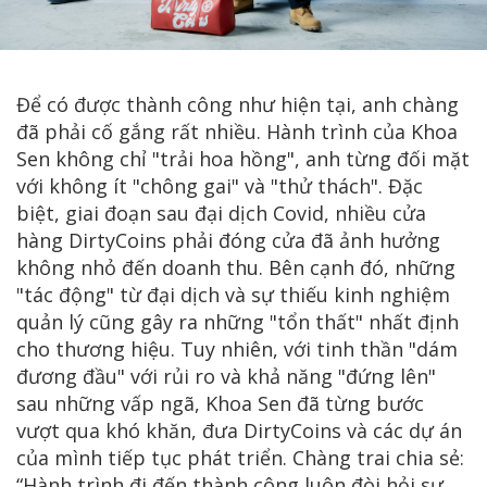
Để có được thành công như hiện tại, anh chàng
đã phải cố gắng rất nhiều. Hành trình của Khoa
Sen không chỉ "trải hoa hồng", anh từng đối mặt
với không ít "chông gai" và "thử thách". Đặc
biệt, giai đoạn sau đại dịch Covid, nhiều cửa
hàng DirtyCoins phải đóng cửa đã ảnh hưởng
không nhỏ đến doanh thu. Bên cạnh đó, những
"tác động" từ đại dịch và sự thiếu kinh nghiệm
quản lý cũng gây ra những "tổn thất" nhất định
cho thương hiệu. Tuy nhiên, với tinh thần "dám
đương đầu" với rủi ro và khả năng "đứng lên"
sau những vấp ngã, Khoa Sen đã từng bước
vượt qua khó khăn, đưa DirtyCoins và các dự án
của mình tiếp tục phát triển. Chàng trai chia sẻ:
“Hành trình đi đến thành công luôn đòi hỏi sự