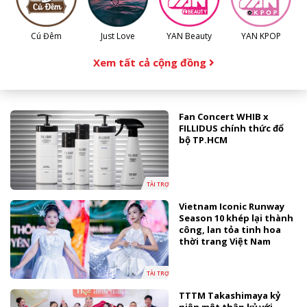
Cú Đêm
Just Love
YAN Beauty
YAN KPOP
Xem tất cả cộng đồng
Fan Concert WHIB x
FILLIDUS chính thức đổ
bộ TP.HCM
TÀI TRỢ
Vietnam Iconic Runway
Season 10 khép lại thành
công, lan tỏa tinh hoa
thời trang Việt Nam
TÀI TRỢ
TTTM Takashimaya kỷ