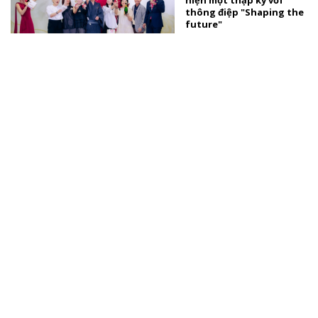
niện một thập kỷ với
thông điệp "Shaping the
future"
TÀI TRỢ
Lễ send-off Lê Nguyễn
Bảo Ngọc đại diện Việt
Nam tại Miss World
SAO VIỆT
Thúy Diễm nhắn con gái
tương lai: "Mẹ muốn con
biết mẹ đã rất hạnh
phúc"
TÀI TRỢ
Xem thêm