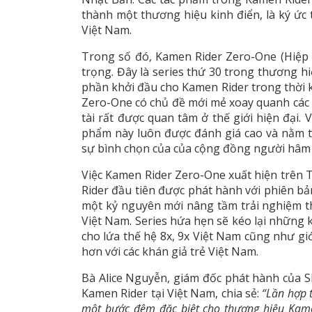
thành một thương hiệu kinh điển, là ký ức t
Việt Nam.
Trong số đó, Kamen Rider Zero-One (Hiệp S
trọng. Đây là series thứ 30 trong thương 
phần khởi đầu cho Kamen Rider trong thời kỳ
Zero-One có chủ đề mới mẻ xoay quanh các t
tài rất được quan tâm ở thế giới hiện đại. 
phẩm này luôn được đánh giá cao và nằm t
sự bình chọn của của cộng đồng người hâm 
Việc Kamen Rider Zero-One xuất hiện trên
Rider đầu tiên được phát hành với phiên bả
một kỷ nguyên mới nâng tầm trải nghiệm t
Việt Nam. Series hứa hẹn sẽ kéo lại những
cho lứa thế hệ 8x, 9x Việt Nam cũng như gi
hơn với các khán giả trẻ Việt Nam.
Bà Alice Nguyễn, giám đốc phát hành của S
Kamen Rider tại Việt Nam, chia sẻ:
“Lần hợp 
một bước đệm đặc biệt cho thương hiệu Kamen