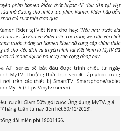
yên phim Kamen Rider chất lượng 4K đầu tiên tại Việt
 vừa mở đường cho nhiều tựa phim Kamen Rider hấp dẫn
khán giả suốt thời gian qua".
amen Rider tại Việt Nam cho hay:
“Nếu như trước kia
 và movie của Kamen Rider trên các trang web lậu với chất
 khích trước thông tin Kamen Rider đã cung cấp chính thức
g hộ cho việc dịch vụ truyền hình tại Việt Nam là MyTV đã
 hơn cả mong đợi để phục vụ cho cộng đồng này”.
a A.I’, series sẽ bắt đầu được trình chiếu từ ngày
hình MyTV. Thưởng thức trọn vẹn 46 tập phim trong
 nơi trên các thiết bị SmartTV, Smartphone/tablet
 app MyTV (https://mytv.com.vn)
Siêu ưu đãi: Giảm 50% gói cước Ứng dụng MyTV, giá
T7 hàng tuần từ nay đến hết 30/12/2023).
ệ tổng đài miễn phí 18001166.