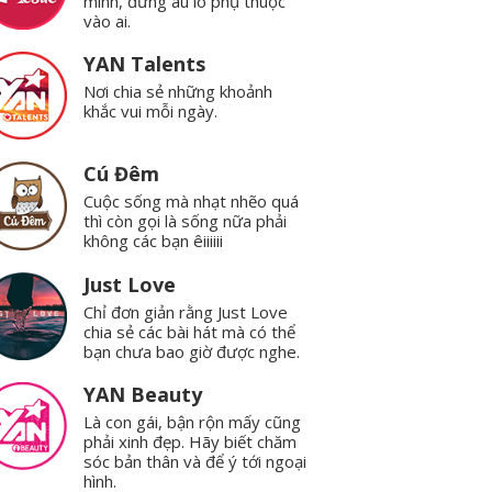
mình, đừng âu lo phụ thuộc
vào ai.
YAN Talents
Nơi chia sẻ những khoảnh
khắc vui mỗi ngày.
Cú Đêm
Cuộc sống mà nhạt nhẽo quá
thì còn gọi là sống nữa phải
không các bạn êiiiiii
Just Love
Chỉ đơn giản rằng Just Love
chia sẻ các bài hát mà có thể
bạn chưa bao giờ được nghe.
YAN Beauty
Là con gái, bận rộn mấy cũng
phải xinh đẹp. Hãy biết chăm
sóc bản thân và để ý tới ngoại
hình.