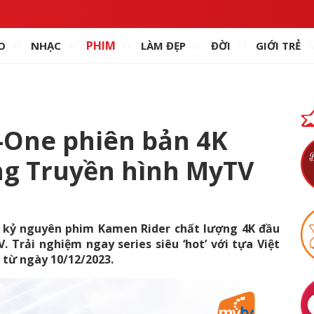
PHIM
O
NHẠC
LÀM ĐẸP
ĐỜI
GIỚI TRẺ
-One phiên bản 4K
ng Truyền hình MyTV
 kỷ nguyên phim Kamen Rider chất lượng 4K đầu
. Trải nghiệm ngay series siêu ‘hot’ với tựa Việt
c từ ngày 10/12/2023.