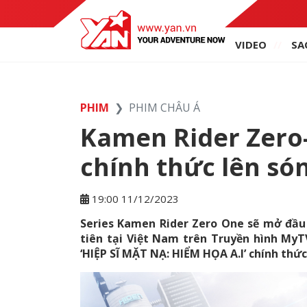
VIDEO
SA
PHIM
PHIM CHÂU Á
Kamen Rider Zero
chính thức lên só
19:00 11/12/2023
Series Kamen Rider Zero One sẽ mở đầu
tiên tại Việt Nam trên Truyền hình MyTV
‘HIỆP SĨ MẶT NẠ: HIỂM HỌA A.I’ chính thứ