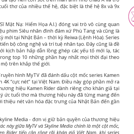
uổi thơ của nhiều thế hệ, đặc biệt là thế hệ 8x và 9x
ĩ Mặt Nạ: Hiểm Họa A.I.) đóng vai trò vô cùng quan
hiệu phim Siêu nhân đình đám xứ Phù Tang và cũng là
 mới tại Nhật Bản – thời kỳ Reiwa (Lệnh Hòa). Series
iến bộ công nghệ và trí tuệ nhân tạo. Đây cũng là đề
Với kịch bản hấp dẫn lồng ghép các yếu tố mới lạ, tác
rong top 10 những phần hay nhất mọi thời đại theo
mộ trên khắp thế giới.
 Truyền hình MyTV đã đánh dấu cột mốc series Kamen
n 4K “cực nét” tại Việt Nam. Điều này góp phần mở ra
hương hiệu Kamen Rider dành riêng cho khán giả tại
 ký ức tuổi thơ mà thương hiệu này đã từng mang đến
ới thiệu nét văn hóa đặc trưng của Nhật Bản đến gần
kyline Media - đơn vị giữ bản quyền của thương hiệu
tác này giữa MyTV và Skyline Media chính là một cột mốc,
 Rider tiếp cận rộng rãi khán giả Việt Nam, khi series