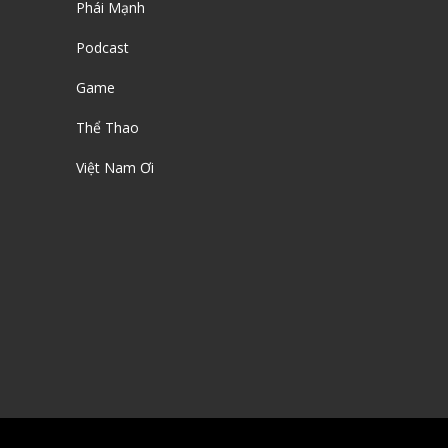
Phái Mạnh
Podcast
Game
Thể Thao
Việt Nam Ơi