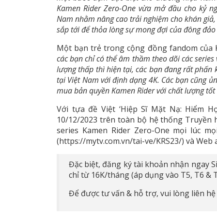
Kamen Rider Zero-One vừa mở đầu cho kỷ ngu
Nam nhằm nâng cao trải nghiệm cho khán giả,
sắp tới để thỏa lòng sự mong đợi của đông đảo 
Một bạn trẻ trong cộng đồng fandom của K
các bạn chỉ có thể âm thầm theo dõi các series
lượng thấp thì hiện tại, các bạn đang rất phấn
tại Việt Nam với định dạng 4K. Các bạn cũng ủn
mua bản quyền Kamen Rider với chất lượng tốt
Với tựa đề Việt ‘Hiệp Sĩ Mặt Nạ: Hiểm Họ
10/12/2023 trên toàn bộ hệ thống Truyền 
series Kamen Rider Zero-One mọi lúc mọi
(https://mytv.com.vn/tai-ve/KRS23/) và Web
Đặc biệt, đăng ký tài khoản nhận ngay 
chỉ từ 16K/tháng (áp dụng vào T5, T6 & 
Để được tư vấn & hỗ trợ, vui lòng liên h