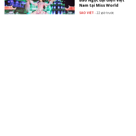
Bảo Ngọc đại diện Việt
Nam tại Miss World
SAO VIỆT
-
22 giờ trước
Thúy Diễm nhắn con gái
tương lai: "Mẹ muốn con
biết mẹ đã rất hạnh
phúc"
TÀI TRỢ
Sao Việt dự tiệc ngập sắc
hồng mừng con gái Ngô
Thanh Vân tròn 1 tuổi
SAO VIỆT
Xem thêm