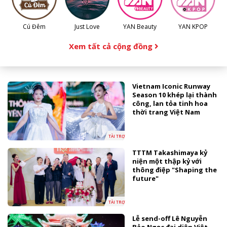
Cú Đêm
Just Love
YAN Beauty
YAN KPOP
Xem tất cả cộng đồng
Vietnam Iconic Runway
Season 10 khép lại thành
công, lan tỏa tinh hoa
thời trang Việt Nam
TÀI TRỢ
TTTM Takashimaya kỷ
niện một thập kỷ với
thông điệp "Shaping the
future"
TÀI TRỢ
Lễ send-off Lê Nguyễn