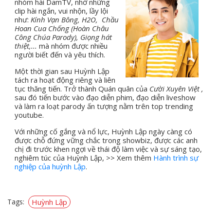
nhóm hài DamTV, nhờ những
clip hài ngắn, vui nhộn, lầy lội
như:
Kính Vạn Bông, H2O, Chầu
Hoan Cua Chống (Hoàn Châu
Công Chúa Parody), Giọng hát
thiệt,...
mà nhóm được nhiều
người biết đến và yêu thích.
Một thời gian sau Huỳnh Lập
tách ra hoạt động riêng và liên
tục thăng tiến. Trở thành Quán quân của
Cười Xuyên Việt ,
sau đó tiến bước vào
đạo diễn phim, đạo diễn liveshow
và làm ra loạt parody ấn tượng nằm trên top trending
youtube.
Với những cố gắng và nổ lực, Huỳnh Lập ngày càng có
được chỗ đứng vững chắc trong showbiz, được các anh
chị đi trước khen ngợi về thái độ làm việc và sự sáng tạo,
nghiêm túc của Huỳnh Lập, >> Xem thêm
Hành trình sự
nghiệp của huỳnh Lập
.
Tags:
Huỳnh Lập