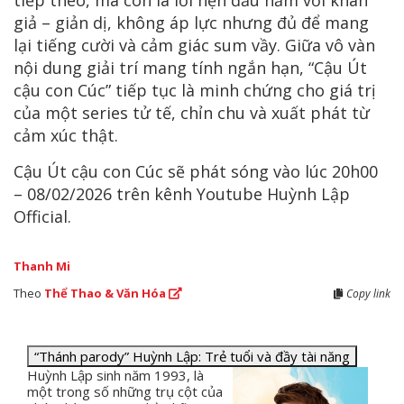
tiếp theo, mà còn là lời hẹn đầu năm với khán
giả – giản dị, không áp lực nhưng đủ để mang
lại tiếng cười và cảm giác sum vầy. Giữa vô vàn
nội dung giải trí mang tính ngắn hạn, “Cậu Út
cậu con Cúc” tiếp tục là minh chứng cho giá trị
của một series tử tế, chỉn chu và xuất phát từ
cảm xúc thật.
Cậu Út cậu con Cúc sẽ phát sóng vào lúc 20h00
– 08/02/2026 trên kênh Youtube Huỳnh Lập
Official.
Thanh Mi
Theo
Thể Thao & Văn Hóa
Copy link
“Thánh parody” Huỳnh Lập: Trẻ tuổi và đầy tài năng
Huỳnh Lập sinh năm 1993, là
một trong số những trụ cột của