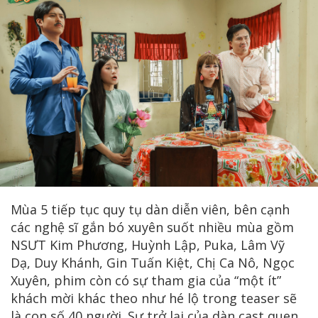
Mùa 5 tiếp tục quy tụ dàn diễn viên, bên cạnh
các nghệ sĩ gắn bó xuyên suốt nhiều mùa gồm
NSƯT Kim Phương, Huỳnh Lập, Puka, Lâm Vỹ
Dạ, Duy Khánh, Gin Tuấn Kiệt, Chị Ca Nô, Ngọc
Xuyên, phim còn có sự tham gia của “một ít”
khách mời khác theo như hé lộ trong teaser sẽ
là con số 40 người. Sự trở lại của dàn cast quen