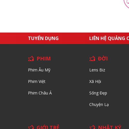
TUYỂN DỤNG
LIÊN HỆ QUẢNG 
PHIM
ĐỜI
Phim Âu Mỹ
Lens Biz
Phim Việt
Xã Hội
Phim Châu Á
Sống Đẹp
Chuyện Lạ
GIỚI TRẺ
NHẬT KÝ