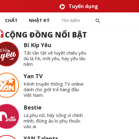
Tuyển dụng
CHẤT
NHẬT KÝ
CỘNG ĐỒNG NỔI BẬT
Bí Kíp Yêu
Tất tần tật về tuyệt chiêu yêu
dù là FA, mới yêu, hay yêu lâu
năm.
Yan TV
Kênh truyền thông TV online
dành cho giới trẻ hàng đầu
Việt Nam.
Bestie
Là phụ nữ, hãy sống vì chính
mình, đừng âu lo phụ thuộc
vào ai.
YAN Talents