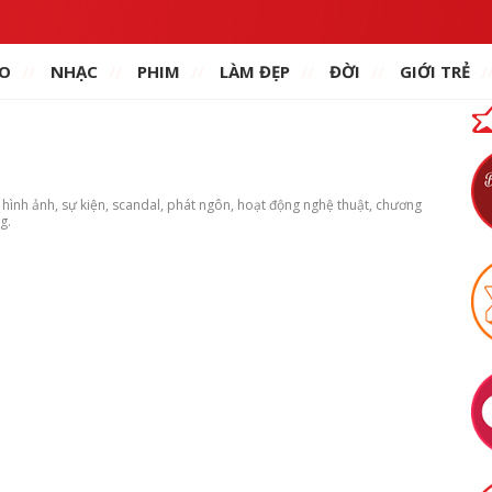
O
NHẠC
PHIM
LÀM ĐẸP
ĐỜI
GIỚI TRẺ
, hình ảnh, sự kiện, scandal, phát ngôn, hoạt động nghệ thuật, chương
g.