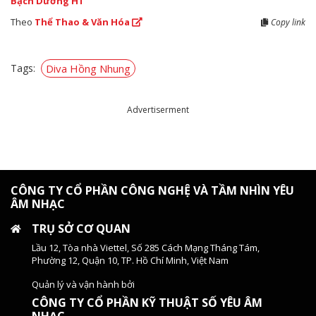
Bạch Dương HT
Theo
Thể Thao & Văn Hóa
Copy link
Tags:
Diva Hồng Nhung
Advertiserment
CÔNG TY CỔ PHẦN CÔNG NGHỆ VÀ TẦM NHÌN YÊU
ÂM NHẠC
TRỤ SỞ CƠ QUAN
Lầu 12, Tòa nhà Viettel, Số 285 Cách Mạng Tháng Tám,
Phường 12, Quận 10, TP. Hồ Chí Minh, Việt Nam
Quản lý và vận hành bởi
CÔNG TY CỔ PHẦN KỸ THUẬT SỐ YÊU ÂM