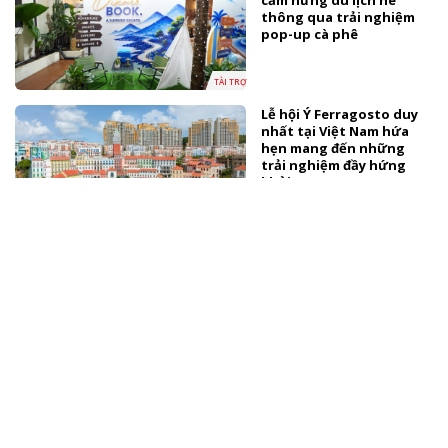
cảm hứng du lịch hè
thông qua trải nghiệm
pop-up cà phê
TÀI TRỢ
Lễ hội Ý Ferragosto duy
nhất tại Việt Nam hứa
hẹn mang đến những
trải nghiệm đầy hứng
khởi
TÀI TRỢ
Fan Concert WHIB x
FILLIDUS chính thức đổ
bộ TP.HCM
TÀI TRỢ
Vietnam Iconic Runway
Season 10 khép lại thành
công, lan tỏa tinh hoa
thời trang Việt Nam