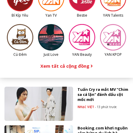
Bí Kíp Yêu
Yan TV
Bestie
YAN Talents
Cú Đêm
Just Love
YAN Beauty
YAN KPOP
Xem tất cả cộng đồng
Tuấn Cry ra mắt MV "Chim
sa cá lặn" đánh dấu cột
mốc mới
NHẠC VIỆT
-
13 phút trước
Booking.com khơi nguồn