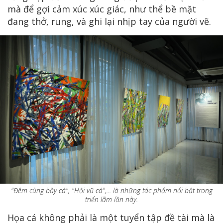
mà để gợi cảm xúc xúc giác, như thể bề mặt
đang thở, rung, và ghi lại nhịp tay của người vẽ.
"Đêm cùng bầy cá", "Hội vũ cá",... là những tác phẩm nổi bật trong
triển lãm lần này.
Họa cá không phải là một tuyển tập đề tài mà là