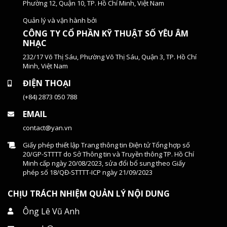
Phường 12, Quận 10, TP. Hồ Chí Minh, Việt Nam
Quản lý và vận hành bởi
CÔNG TY CỔ PHẦN KỸ THUẬT SỐ YÊU ÂM
NHẠC
232/17 Võ Thị Sáu, Phường Võ Thị Sáu, Quận 3, TP. Hồ Chí
Minh, Việt Nam
ĐIỆN THOẠI
(+84) 2873 050 788
EMAIL
contact@yan.vn
Giấy phép thiết lập Trang thông tin Điện tử Tổng hợp số
20/GP-STTTT do Sở Thông tin và Truyền thông TP. Hồ Chí
Minh cấp ngày 20/08/2023, sửa đổi bổ sung theo Giấy
phép số 18/QĐ-STTTT-ICP ngày 21/09/2023
CHỊU TRÁCH NHIỆM QUẢN LÝ NỘI DUNG
Ông Lê Vũ Anh