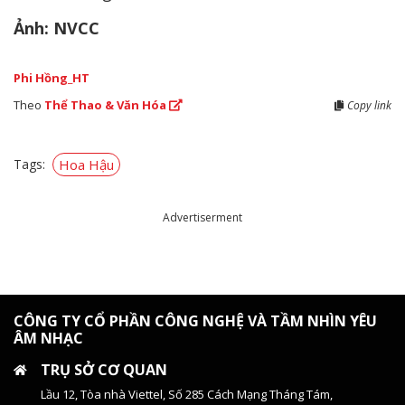
Ảnh: NVCC
Phi Hồng_HT
Theo
Thể Thao & Văn Hóa
Copy link
Tags:
Hoa Hậu
Advertiserment
CÔNG TY CỔ PHẦN CÔNG NGHỆ VÀ TẦM NHÌN YÊU
ÂM NHẠC
TRỤ SỞ CƠ QUAN
Lầu 12, Tòa nhà Viettel, Số 285 Cách Mạng Tháng Tám,