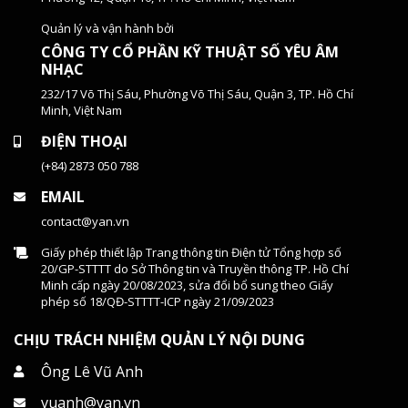
Quản lý và vận hành bởi
CÔNG TY CỔ PHẦN KỸ THUẬT SỐ YÊU ÂM
NHẠC
232/17 Võ Thị Sáu, Phường Võ Thị Sáu, Quận 3, TP. Hồ Chí
Minh, Việt Nam
ĐIỆN THOẠI
(+84) 2873 050 788
EMAIL
contact@yan.vn
Giấy phép thiết lập Trang thông tin Điện tử Tổng hợp số
20/GP-STTTT do Sở Thông tin và Truyền thông TP. Hồ Chí
Minh cấp ngày 20/08/2023, sửa đổi bổ sung theo Giấy
phép số 18/QĐ-STTTT-ICP ngày 21/09/2023
CHỊU TRÁCH NHIỆM QUẢN LÝ NỘI DUNG
Ông Lê Vũ Anh
vuanh@yan.vn