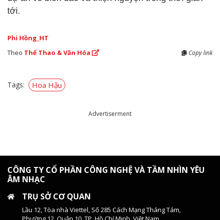
tới.
Phi Hồng_HT
Theo
Thể Thao & Văn Hóa
Copy link
Tags:
Hoa Hậu
Advertiserment
CÔNG TY CỔ PHẦN CÔNG NGHỆ VÀ TẦM NHÌN YÊU
ÂM NHẠC
TRỤ SỞ CƠ QUAN
Lầu 12, Tòa nhà Viettel, Số 285 Cách Mạng Tháng Tám,
Phường 12, Quận 10, TP. Hồ Chí Minh, Việt Nam