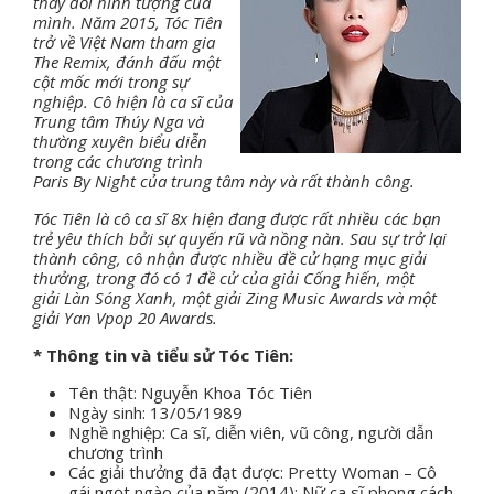
thay đổi hình tượng của
mình. Năm 2015, Tóc Tiên
trở về Việt Nam tham gia
The Remix, đánh đấu một
cột mốc mới trong sự
nghiệp. Cô hiện là ca sĩ của
Trung tâm Thúy Nga và
thường xuyên biểu diễn
trong các chương trình
Paris By Night của trung tâm này và rất thành công.
Tóc Tiên là cô ca sĩ 8x hiện đang được rất nhiều các bạn
trẻ yêu thích bởi sự quyến rũ và nồng nàn. Sau sự trở lại
thành công, cô nhận được nhiều đề cử hạng mục giải
thưởng, trong đó có 1 đề cử của giải Cống hiến, một
giải Làn Sóng Xanh, một giải Zing Music Awards và một
giải Yan Vpop 20 Awards.
* Thông tin và tiểu sử Tóc Tiên:
Tên thật: Nguyễn Khoa Tóc Tiên
Ngày sinh: 13/05/1989
Nghề nghiệp: Ca sĩ, diễn viên, vũ công, người dẫn
chương trình
Các giải thưởng đã đạt được: Pretty Woman – Cô
gái ngọt ngào của năm (2014); Nữ ca sĩ phong cách