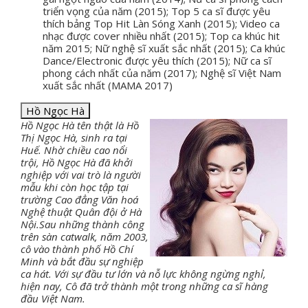
triển vọng của năm (2015); Top 5 ca sĩ được yêu
thích bảng Top Hit Làn Sóng Xanh (2015); Video ca
nhạc được cover nhiều nhất (2015); Top ca khúc hit
năm 2015; Nữ nghệ sĩ xuất sắc nhất (2015); Ca khúc
Dance/Electronic được yêu thích (2015); Nữ ca sĩ
phong cách nhất của năm (2017); Nghệ sĩ Việt Nam
xuất sắc nhất (MAMA 2017)
Hồ Ngọc Hà
Hồ Ngọc Hà tên thật là Hồ
Thị Ngọc Hà, sinh ra tại
Huế. Nhờ chiều cao nổi
trội, Hồ Ngọc Hà đã khởi
nghiệp với vai trò là người
mẫu khi còn học tập tại
trường Cao đẳng Văn hoá
Nghệ thuật Quân đội ở Hà
Nội.Sau những thành công
trên sàn catwalk, năm 2003,
cô vào thành phố Hồ Chí
Minh và bắt đầu sự nghiệp
ca hát. Với sự đầu tư lớn và nỗ lực không ngừng nghỉ,
hiện nay, Cô đã trở thành một trong những ca sĩ hàng
đầu Việt Nam.