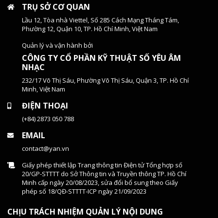
TRỤ SỞ CƠ QUAN
Lầu 12, Tòa nhà Viettel, Số 285 Cách Mạng Tháng Tám,
Phường 12, Quận 10, TP. Hồ Chí Minh, Việt Nam
Quản lý và vận hành bởi
CÔNG TY CỔ PHẦN KỸ THUẬT SỐ YÊU ÂM
NHẠC
232/17 Võ Thị Sáu, Phường Võ Thị Sáu, Quận 3, TP. Hồ Chí
Minh, Việt Nam
ĐIỆN THOẠI
(+84) 2873 050 788
EMAIL
contact@yan.vn
Giấy phép thiết lập Trang thông tin Điện tử Tổng hợp số
20/GP-STTTT do Sở Thông tin và Truyền thông TP. Hồ Chí
Minh cấp ngày 20/08/2023, sửa đổi bổ sung theo Giấy
phép số 18/QĐ-STTTT-ICP ngày 21/09/2023
CHỊU TRÁCH NHIỆM QUẢN LÝ NỘI DUNG