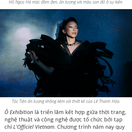
Hồ Ngọc Hà mặc đầm đen, ấn tượng với màu son đỏ ở sự kiện.
Tóc Tiên ấn tượng không kém với thiết kế của Lê Thanh Hòa.
Ô Exhibition
là triển lãm kết hợp giữa thời trang,
nghệ thuật và công nghệ được tổ chức bởi tạp
chí
L'Officiel Vietnam
. Chương trình năm nay quy