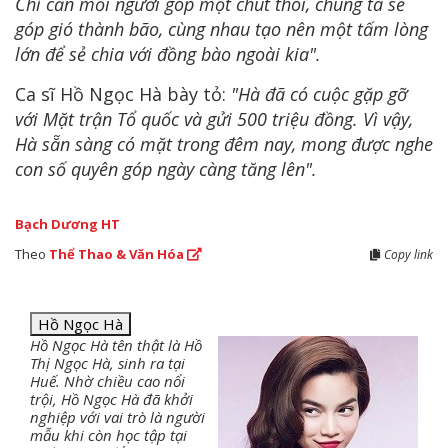
Chỉ cần mỗi người góp một chút thôi, chúng ta sẽ
góp gió thành bão, cùng nhau tạo nên một tấm lòng
lớn để sẻ chia với đồng bào ngoài kia".
Ca sĩ Hồ Ngọc Hà bày tỏ:
"Hà đã có cuộc gặp gỡ
với Mặt trận Tổ quốc và gửi 500 triệu đồng. Vì vậy,
Hà sẵn sàng có mặt trong đêm nay, mong được nghe
con số quyên góp ngày càng tăng lên".
Bạch Dương HT
Theo
Thể Thao & Văn Hóa
Copy link
Hồ Ngọc Hà
Hồ Ngọc Hà tên thật là Hồ
Thị Ngọc Hà, sinh ra tại
Huế. Nhờ chiều cao nổi
trội, Hồ Ngọc Hà đã khởi
nghiệp với vai trò là người
mẫu khi còn học tập tại