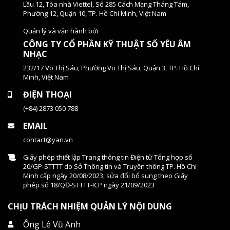
Lầu 12, Tòa nhà Viettel, Số 285 Cách Mạng Tháng Tám,
Phường 12, Quận 10, TP. Hồ Chí Minh, Việt Nam
Quản lý và vận hành bởi
CÔNG TY CỔ PHẦN KỸ THUẬT SỐ YÊU ÂM
NHẠC
232/17 Võ Thị Sáu, Phường Võ Thị Sáu, Quận 3, TP. Hồ Chí
Minh, Việt Nam
ĐIỆN THOẠI
(+84) 2873 050 788
EMAIL
contact@yan.vn
Giấy phép thiết lập Trang thông tin Điện tử Tổng hợp số
20/GP-STTTT do Sở Thông tin và Truyền thông TP. Hồ Chí
Minh cấp ngày 20/08/2023, sửa đổi bổ sung theo Giấy
phép số 18/QĐ-STTTT-ICP ngày 21/09/2023
CHỊU TRÁCH NHIỆM QUẢN LÝ NỘI DUNG
Ông Lê Vũ Anh