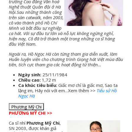
trường Cao đẳng Văn hoá
Nghệ thuật Quân đội ở Hà
Nội.Sau những thành công
trên sàn catwalk, năm 2003,
cô vào thành phố Hồ Chí
Minh và bắt đầu sự nghiệp
ca hát. Với sự đầu tư lớn và nỗ lực không ngừng nghỉ,
hiện nay, Cô đã trở thành một trong những ca sĩ hàng
đầu Việt Nam.
Ngoài ra, Hồ Ngọc Hà còn từng tham gia diễn xuất, làm
Huấn luyện viên cho chương trình Giọng hát Việt mùa đầu
tiên, tích cực tham gia các hoạt động từ thiện…
Ngày sinh:
25/11/1984
Chiều cao:
1,72 m
Ca khúc tiêu biểu:
Giấc mơ chỉ là giấc mơ, Sao ta
lặng im, Hãy nói với em…Xem thêm >>
Tiếu sử Hồ
Ngọc Hà
Phương Mỹ Chi
PHƯƠNG MỸ CHI >>
Ca sĩ nhí
Phương Mỹ Chi
,
SN 2003, được khán giả