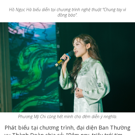
Hồ Ngọc Hà biểu diễn tại chương trình nghệ thuật “Chung tay vì
đồng bào”.
Phương Mỹ Chi cũng hết mình cho đêm diễn ý nnghĩa.
Phát biểu tại chương trình, đại diện Ban Thường
vụ Thành Đoàn chia sẻ:
"Đêm nay, triệu trái tim