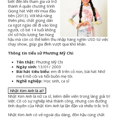
biết đến khi tham gia và trở
thành Á quân chương trình
Giọng hát Việt nhí mùa đầu
tiên (2013). Với khả năng
thiên phú, chất giọng dân
ca ngọt ngào dễ đi vào lòng
người, cô bé 14 tuổi không
chỉ sở hữu lượng fan hùng
hậu mà còn có thể kiếm thu nhập hàng nghìn USD từ việc
chạy show, giúp gia đình vượt qua khó khăn.
Thông tin tiểu sử Phương Mỹ Chi:
Tên thật:
Phương Mỹ Chi
Ngày sinh:
13/01/ 2003
Bài hát tiêu biểu:
em đi trên cỏ non, bài hát Nhớ
mẹ lí mồ côi và Nỗi buồn mẹ tôi.
Nghề nghiệp:
Học sinh, ca sĩ
Nhật Kim Anh là ai?
Nhật Kim Anh là nữ ca sĩ, kiêm diễn viên trong làng giải trí
Việt. Cô có sự nghiệp khá thành công, nhưng con đường
tình duyên của Nhật Kim Anh lại lận đận và nhiều trắc trở.
Nhật Kim Anh có vẻ ngoài dịu dàng, đôn hậu cùng chất