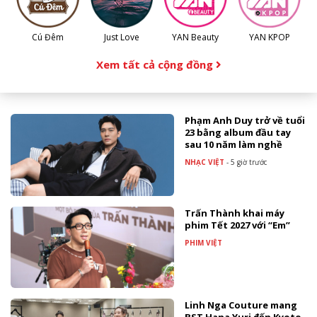
Cú Đêm
Just Love
YAN Beauty
YAN KPOP
Xem tất cả cộng đồng
Phạm Anh Duy trở về tuổi
23 bằng album đầu tay
sau 10 năm làm nghề
NHẠC VIỆT
-
5 giờ trước
Trấn Thành khai máy
phim Tết 2027 với “Em”
PHIM VIỆT
Linh Nga Couture mang