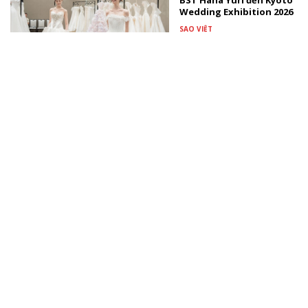
BST Hana Yuri đến Kyoto
Wedding Exhibition 2026
SAO VIỆT
Nghệ sĩ Đặng Tố Anh -
người tiên phong đưa
thủy ấn trở thành ngôn
ngữ hội họa
TÀI TRỢ
Màn biến hóa âm nhạc
gây bất ngờ nhất từ
Đông Thiên Đức và Vicky
Nhung
NHẠC VIỆT
Xem thêm