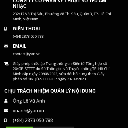
CÔNG TY CỔ PHẦN KỸ THUẬT SỐ YÊU ÂM
NHẠC
232/17 Võ Thị Sáu, Phường Võ Thị Sáu, Quận 3, TP. Hồ Chí
Minh, Việt Nam
ĐIỆN THOẠI
(+84) 2873 050 788
EMAIL
contact@yan.vn
Giấy phép thiết lập Trang thông tin Điện tử Tổng hợp số
20/GP-STTTT do Sở Thông tin và Truyền thông TP. Hồ Chí
Minh cấp ngày 20/08/2023, sửa đổi bổ sung theo Giấy
phép số 18/QĐ-STTTT-ICP ngày 21/09/2023
CHỊU TRÁCH NHIỆM QUẢN LÝ NỘI DUNG
Ông Lê Vũ Anh
vuanh@yan.vn
(+84) 2873 050 788