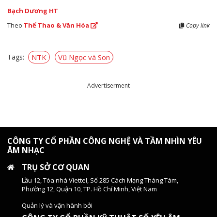
Bạch Dương HT
Theo
Thể Thao & Văn Hóa
Copy link
Tags:
NTK
Vũ Ngọc và Son
Advertiserment
CÔNG TY CỔ PHẦN CÔNG NGHỆ VÀ TẦM NHÌN YÊU
ÂM NHẠC
TRỤ SỞ CƠ QUAN
Lầu 12, Tòa nhà Viettel, Số 285 Cách Mạng Tháng Tám,
Phường 12, Quận 10, TP. Hồ Chí Minh, Việt Nam
Quản lý và vận hành bởi