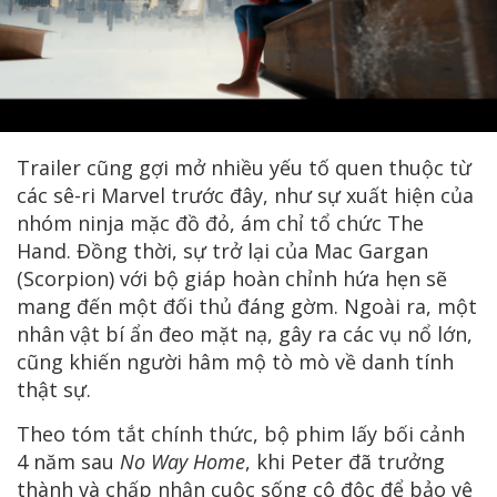
Trailer cũng gợi mở nhiều yếu tố quen thuộc từ
các sê-ri Marvel trước đây, như sự xuất hiện của
nhóm ninja mặc đồ đỏ, ám chỉ tổ chức The
Hand. Đồng thời, sự trở lại của Mac Gargan
(Scorpion) với bộ giáp hoàn chỉnh hứa hẹn sẽ
mang đến một đối thủ đáng gờm. Ngoài ra, một
nhân vật bí ẩn đeo mặt nạ, gây ra các vụ nổ lớn,
cũng khiến người hâm mộ tò mò về danh tính
thật sự.
Theo tóm tắt chính thức, bộ phim lấy bối cảnh
4 năm sau
No Way Home
, khi Peter đã trưởng
thành và chấp nhận cuộc sống cô độc để bảo vệ