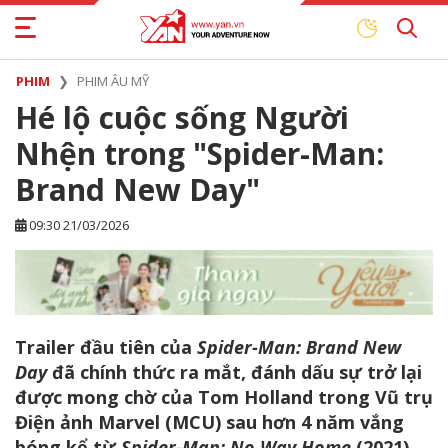
PHIM
PHIM ÂU MỸ
Hé lộ cuộc sống Người
Nhện trong "Spider-Man:
Brand New Day"
09:30 21/03/2026
Trailer đầu tiên của
Spider-Man: Brand New
Day
đã chính thức ra mắt, đánh dấu sự trở lại
được mong chờ của Tom Holland trong Vũ trụ
Điện ảnh Marvel (MCU) sau hơn 4 năm vắng
bóng kể từ
Spider-Man: No Way Home
(2021).