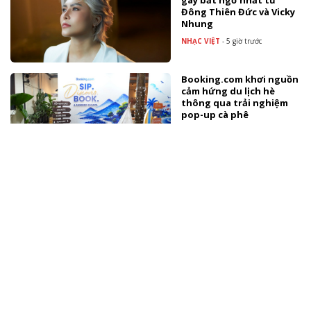
gây bất ngờ nhất từ
Đông Thiên Đức và Vicky
Nhung
NHẠC VIỆT
-
5 giờ trước
Booking.com khơi nguồn
cảm hứng du lịch hè
thông qua trải nghiệm
pop-up cà phê
TÀI TRỢ
Tuấn Cry ra mắt MV "Chim
sa cá lặn" đánh dấu cột
mốc mới
NHẠC VIỆT
-
6 giờ trước
Lễ hội Ý Ferragosto duy
nhất tại Việt Nam hứa
hẹn mang đến những
trải nghiệm đầy hứng
khởi