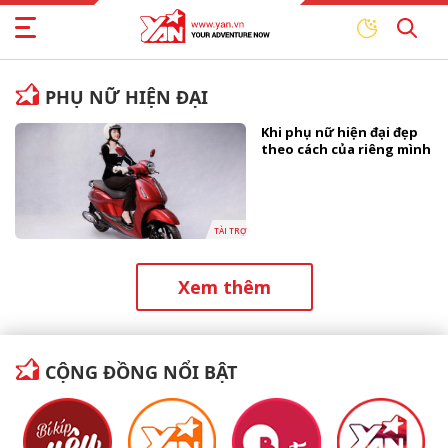
PHỤ NỮ HIỆN ĐẠI
Khi phụ nữ hiện đại đẹp
theo cách của riêng mình
TÀI TRỢ
Xem thêm
CỘNG ĐỒNG NỔI BẬT