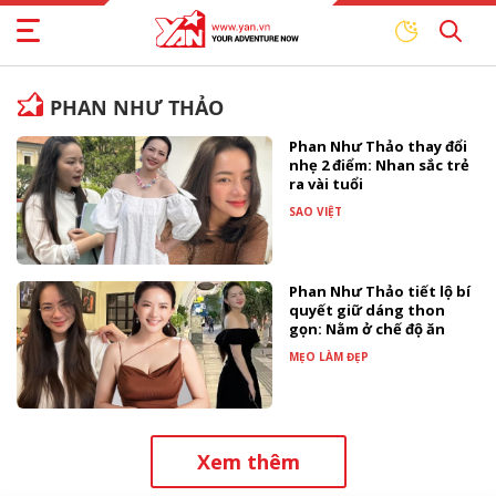
PHAN NHƯ THẢO
Phan Như Thảo thay đổi
nhẹ 2 điểm: Nhan sắc trẻ
ra vài tuổi
SAO VIỆT
Phan Như Thảo tiết lộ bí
quyết giữ dáng thon
gọn: Nằm ở chế độ ăn
MẸO LÀM ĐẸP
Xem thêm