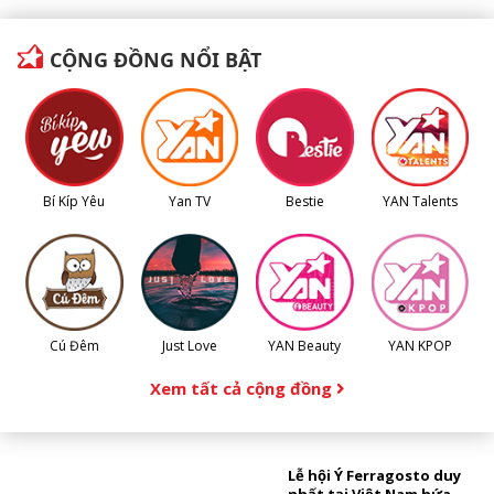
CỘNG ĐỒNG NỔI BẬT
Bí Kíp Yêu
Yan TV
Bestie
YAN Talents
Cú Đêm
Just Love
YAN Beauty
YAN KPOP
Xem tất cả cộng đồng
Lễ hội Ý Ferragosto duy