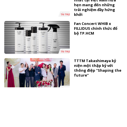
nhất tại Việt Nam hứa
hẹn mang đến những
trải nghiệm đầy hứng
khởi
TÀI TRỢ
Fan Concert WHIB x
FILLIDUS chính thức đổ
bộ TP.HCM
TÀI TRỢ
TTTM Takashimaya kỷ
niện một thập kỷ với
thông điệp "Shaping the
future"
TÀI TRỢ
Vietnam Iconic Runway
Season 10 khép lại thành
công, lan tỏa tinh hoa
thời trang Việt Nam