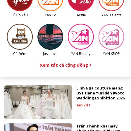
Bí Kíp Yêu
Yan TV
Bestie
YAN Talents
Cú Đêm
Just Love
YAN Beauty
YAN KPOP
Xem tất cả cộng đồng
Linh Nga Couture mang
BST Hana Yuri đến Kyoto
Wedding Exhibition 2026
SAO VIỆT
Trấn Thành khai máy