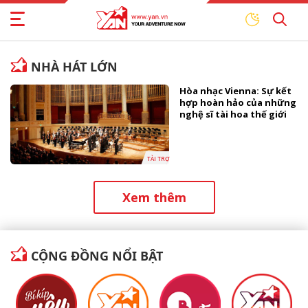
NHÀ HÁT LỚN
Hòa nhạc Vienna: Sự kết
hợp hoàn hảo của những
nghệ sĩ tài hoa thế giới
TÀI TRỢ
Xem thêm
CỘNG ĐỒNG NỔI BẬT