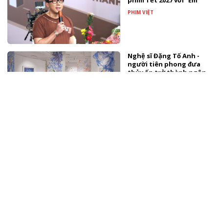
phim Tết 2027 với “Em”
PHIM VIỆT
Nghệ sĩ Đặng Tố Anh -
người tiên phong đưa
thủy ấn trở thành ngôn
ngữ hội họa
TÀI TRỢ
Màn biến hóa âm nhạc
gây bất ngờ nhất từ
Đông Thiên Đức và Vicky
Nhung
NHẠC VIỆT
Booking.com khơi nguồn
cảm hứng du lịch hè
thông qua trải nghiệm
pop-up cà phê