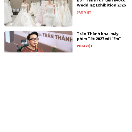
BST Hana Yuri đến Kyoto
Wedding Exhibition 2026
SAO VIỆT
Trấn Thành khai máy
phim Tết 2027 với “Em”
PHIM VIỆT
Nghệ sĩ Đặng Tố Anh -
người tiên phong đưa
thủy ấn trở thành ngôn
ngữ hội họa
TÀI TRỢ
Màn biến hóa âm nhạc
gây bất ngờ nhất từ
Đông Thiên Đức và Vicky
Nhung