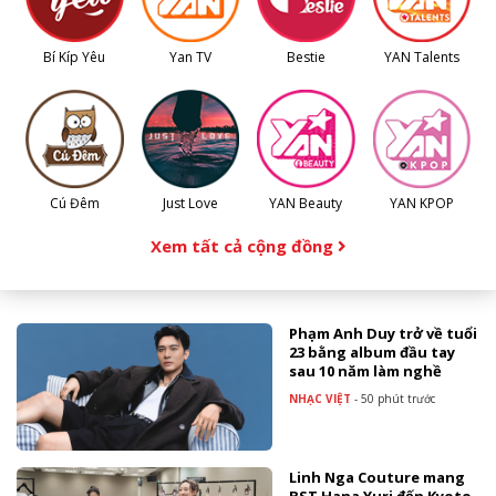
Bí Kíp Yêu
Yan TV
Bestie
YAN Talents
Cú Đêm
Just Love
YAN Beauty
YAN KPOP
Xem tất cả cộng đồng
Phạm Anh Duy trở về tuổi
23 bằng album đầu tay
sau 10 năm làm nghề
NHẠC VIỆT
-
50 phút trước
Linh Nga Couture mang