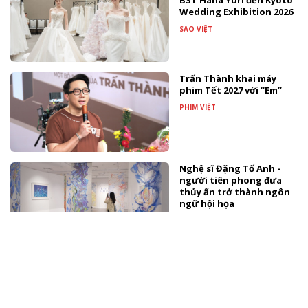
BST Hana Yuri đến Kyoto
Wedding Exhibition 2026
SAO VIỆT
Trấn Thành khai máy
phim Tết 2027 với “Em”
PHIM VIỆT
Nghệ sĩ Đặng Tố Anh -
người tiên phong đưa
thủy ấn trở thành ngôn
ngữ hội họa
TÀI TRỢ
Màn biến hóa âm nhạc
gây bất ngờ nhất từ
Đông Thiên Đức và Vicky
Nhung