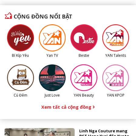
CỘNG ĐỒNG NỔI BẬT
Bí Kíp Yêu
Yan TV
Bestie
YAN Talents
Cú Đêm
Just Love
YAN Beauty
YAN KPOP
Xem tất cả cộng đồng
Linh Nga Couture mang