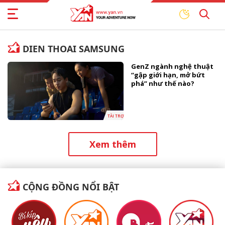
DIEN THOAI SAMSUNG
GenZ ngành nghệ thuật
“gập giới hạn, mở bứt
phá” như thế nào?
TÀI TRỢ
Xem thêm
CỘNG ĐỒNG NỔI BẬT