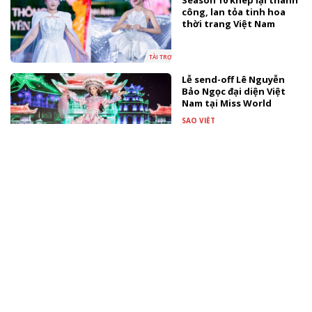
Season 10 khép lại thành
công, lan tỏa tinh hoa
thời trang Việt Nam
TÀI TRỢ
Lễ send-off Lê Nguyễn
Bảo Ngọc đại diện Việt
Nam tại Miss World
SAO VIỆT
Thúy Diễm nhắn con gái
tương lai: "Mẹ muốn con
biết mẹ đã rất hạnh
phúc"
TÀI TRỢ
Sao Việt dự tiệc ngập sắc
hồng mừng con gái Ngô
Thanh Vân tròn 1 tuổi
SAO VIỆT