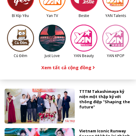
Bí Kíp Yêu
Yan TV
Bestie
YAN Talents
Cú Đêm
Just Love
YAN Beauty
YAN KPOP
Xem tất cả cộng đồng
TTTM Takashimaya kỷ
niện một thập kỷ với
thông điệp "Shaping the
future"
TÀI TRỢ
Vietnam Iconic Runway