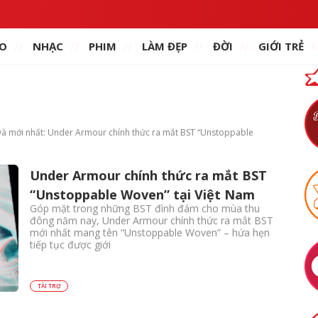
O
NHẠC
PHIM
LÀM ĐẸP
ĐỜI
GIỚI TRẺ
c và mới nhất: Under Armour chính thức ra mắt BST “Unstoppable
Under Armour chính thức ra mắt BST
“Unstoppable Woven” tại Việt Nam
Góp mặt trong những BST đình đám cho mùa thu
đông năm nay, Under Armour chính thức ra mắt BST
mới nhất mang tên “Unstoppable Woven” – hứa hẹn
tiếp tục được giới
TÀI TRỢ