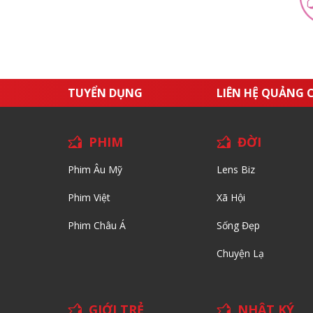
TUYỂN DỤNG
LIÊN HỆ QUẢNG 
PHIM
ĐỜI
Phim Âu Mỹ
Lens Biz
Phim Việt
Xã Hội
Phim Châu Á
Sống Đẹp
Chuyện Lạ
GIỚI TRẺ
NHẬT KÝ