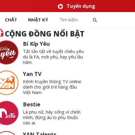
Tuyển dụng
CHẤT
NHẬT KÝ
CỘNG ĐỒNG NỔI BẬT
Bí Kíp Yêu
Tất tần tật về tuyệt chiêu yêu
dù là FA, mới yêu, hay yêu lâu
năm.
Yan TV
Kênh truyền thông TV online
dành cho giới trẻ hàng đầu
Việt Nam.
Bestie
Là phụ nữ, hãy sống vì chính
mình, đừng âu lo phụ thuộc
vào ai.
YAN Talents