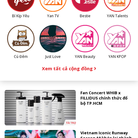
Bí Kíp Yêu
Yan TV
Bestie
YAN Talents
Cú Đêm
Just Love
YAN Beauty
YAN KPOP
Xem tất cả cộng đồng
Fan Concert WHIB x
FILLIDUS chính thức đổ
bộ TP.HCM
TÀI TRỢ
Vietnam Iconic Runway