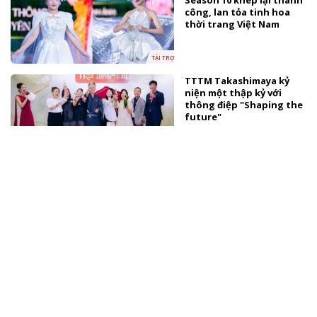
Season 10 khép lại thành
công, lan tỏa tinh hoa
thời trang Việt Nam
TÀI TRỢ
TTTM Takashimaya kỷ
niện một thập kỷ với
thông điệp "Shaping the
future"
TÀI TRỢ
Lễ send-off Lê Nguyễn
Bảo Ngọc đại diện Việt
Nam tại Miss World
SAO VIỆT
Thúy Diễm nhắn con gái
tương lai: "Mẹ muốn con
biết mẹ đã rất hạnh
phúc"