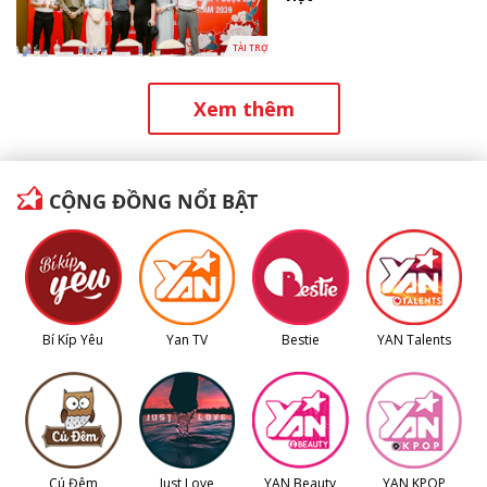
TÀI TRỢ
Xem thêm
CỘNG ĐỒNG NỔI BẬT
Bí Kíp Yêu
Yan TV
Bestie
YAN Talents
Cú Đêm
Just Love
YAN Beauty
YAN KPOP