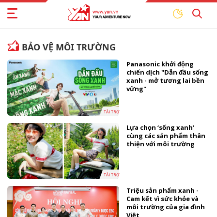
BẢO VỆ MÔI TRƯỜNG
Panasonic khởi động
chiến dịch "Dẫn đầu sống
xanh - mở tương lai bền
vững"
TÀI TRỢ
Lựa chọn ‘sống xanh’
cùng các sản phẩm thân
thiện với môi trường
TÀI TRỢ
Triệu sản phẩm xanh -
Cam kết vì sức khỏe và
môi trường của gia đình
Việt