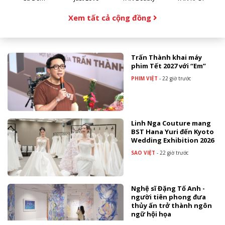
Xem tất cả cộng đồng
Trấn Thành khai máy
phim Tết 2027 với “Em”
PHIM VIỆT
-
22 giờ trước
Linh Nga Couture mang
BST Hana Yuri đến Kyoto
Wedding Exhibition 2026
SAO VIỆT
-
22 giờ trước
Nghệ sĩ Đặng Tố Anh -
người tiên phong đưa
thủy ấn trở thành ngôn
ngữ hội họa