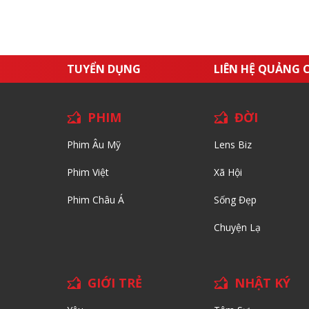
TUYỂN DỤNG
LIÊN HỆ QUẢNG 
PHIM
ĐỜI
Phim Âu Mỹ
Lens Biz
Phim Việt
Xã Hội
Phim Châu Á
Sống Đẹp
Chuyện Lạ
GIỚI TRẺ
NHẬT KÝ