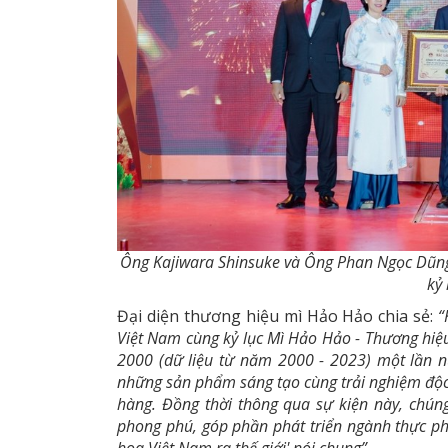
Ông Kajiwara Shinsuke và Ông Phan Ngọc Dũn
kỷ 
Đại diện thương hiệu mì Hảo Hảo chia sẻ:
“
Việt Nam c
ùng kỷ lục
Mì Hảo Hảo - Thương hiệu
2000
(dữ liệu từ năm 2000 - 2023)
m
ột lần 
những sản phẩm sáng tạo
cùng trải nghiệm
độc
hàng
. Đồng thời thông qua sự kiện này, ch
phong phú
,
góp phần phát triển ngành thực p