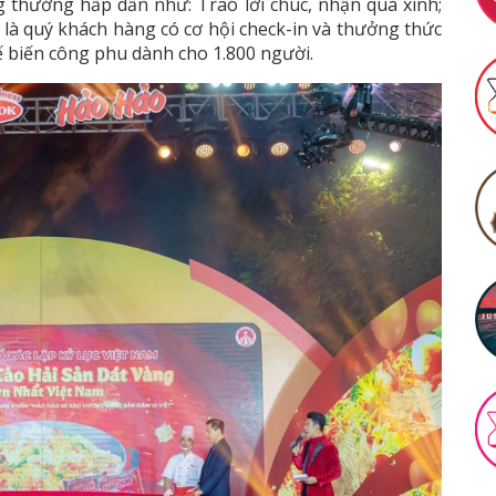
g thưởng hấp dẫn như: Trao lời chúc, nhận quà xinh;
là quý khách hàng có cơ hội check-in và thưởng thức
ế biến công phu dành cho 1.800 người.