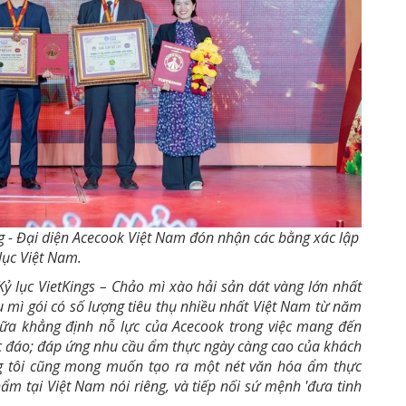
g - Đại diện Acecook Việt Nam đón nhận các bằng xác lập
lục Việt Nam
.
Kỷ lục VietKings – Chảo mì xào hải sản dát vàng lớn nhất
 mì gói có số lượng tiêu thụ nhiều nhất Việt Nam từ năm
nữa
khẳng định nỗ lực
của Acecook trong việc
mang đến
 đáo
;
đáp ứng nhu cầu ẩm thực ngày càng cao của khách
úng tôi cũng mong muốn
tạo ra một nét văn hóa ẩm thực
hẩm tại Việt Nam
nói riêng, và tiếp nối sứ mệnh 'đ
ưa tinh