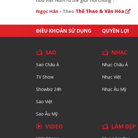
hoa Việt Nam ra thế giới'
nói chung”
.
Ngọc Hân -
Theo
Thể Thao & Văn Hóa
ĐIỀU KHOẢN SỬ DỤNG
QUYỀN LỢI
SAO
NHẠC
Sao Châu Á
Nhạc Châu Á
TV Show
Nhạc Việt
Showbiz 24h
Nhạc Âu Mỹ
Sao Việt
Sao Âu Mỹ
VIDEO
LÀM ĐẸP