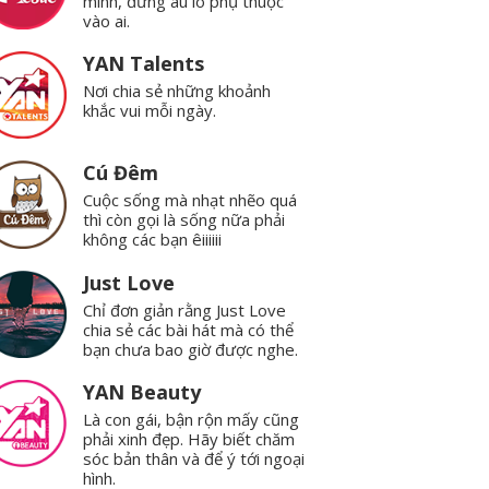
mình, đừng âu lo phụ thuộc
vào ai.
YAN Talents
Nơi chia sẻ những khoảnh
khắc vui mỗi ngày.
Cú Đêm
Cuộc sống mà nhạt nhẽo quá
thì còn gọi là sống nữa phải
không các bạn êiiiiii
Just Love
Chỉ đơn giản rằng Just Love
chia sẻ các bài hát mà có thể
bạn chưa bao giờ được nghe.
YAN Beauty
Là con gái, bận rộn mấy cũng
phải xinh đẹp. Hãy biết chăm
sóc bản thân và để ý tới ngoại
hình.