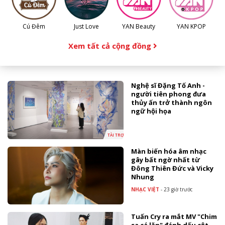
Cú Đêm
Just Love
YAN Beauty
YAN KPOP
Xem tất cả cộng đồng
Nghệ sĩ Đặng Tố Anh -
người tiên phong đưa
thủy ấn trở thành ngôn
ngữ hội họa
TÀI TRỢ
Màn biến hóa âm nhạc
gây bất ngờ nhất từ
Đông Thiên Đức và Vicky
Nhung
NHẠC VIỆT
-
23 giờ trước
Tuấn Cry ra mắt MV "Chim