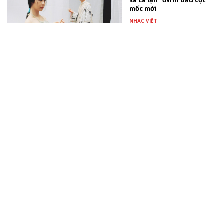
sa cá lặn" đánh dấu cột
mốc mới
NHẠC VIỆT
Booking.com khơi nguồn
cảm hứng du lịch hè
thông qua trải nghiệm
pop-up cà phê
TÀI TRỢ
Lễ hội Ý Ferragosto duy
nhất tại Việt Nam hứa
hẹn mang đến những
trải nghiệm đầy hứng
khởi
TÀI TRỢ
Xem thêm