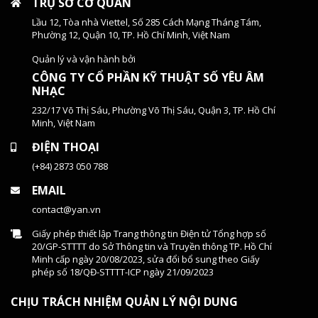
TRỤ SỞ CƠ QUAN
Lầu 12, Tòa nhà Viettel, Số 285 Cách Mạng Tháng Tám,
Phường 12, Quận 10, TP. Hồ Chí Minh, Việt Nam
Quản lý và vận hành bởi
CÔNG TY CỔ PHẦN KỸ THUẬT SỐ YÊU ÂM
NHẠC
232/17 Võ Thị Sáu, Phường Võ Thị Sáu, Quận 3, TP. Hồ Chí
Minh, Việt Nam
ĐIỆN THOẠI
(+84) 2873 050 788
EMAIL
contact@yan.vn
Giấy phép thiết lập Trang thông tin Điện tử Tổng hợp số
20/GP-STTTT do Sở Thông tin và Truyền thông TP. Hồ Chí
Minh cấp ngày 20/08/2023, sửa đổi bổ sung theo Giấy
phép số 18/QĐ-STTTT-ICP ngày 21/09/2023
CHỊU TRÁCH NHIỆM QUẢN LÝ NỘI DUNG