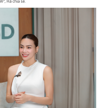
ơn”
, Hà chia sẻ.