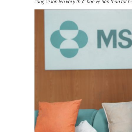
cũng sẽ lớn lên với ý thức bảo vệ bản thân tốt h