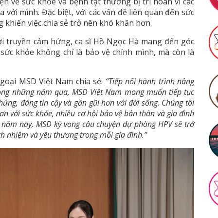
n về sức khỏe và bệnh tật thường bị trì hoãn vì các
 với mình. Đặc biệt, với các vấn đề liên quan đến sức
g khiến việc chia sẻ trở nên khó khăn hơn.
ười truyền cảm hứng, ca sĩ Hồ Ngọc Hà mang đến góc
sức khỏe không chỉ là bảo vệ chính mình, mà còn là
ngoại MSD Việt Nam chia sẻ:
“Tiếp nối hành trình nâng
rong những năm qua, MSD Việt Nam mong muốn tiếp tục
ng, đáng tin cậy và gần gũi hơn với đời sống. Chúng tôi
ơn với sức khỏe, nhiều cơ hội bảo vệ bản thân và gia đình
h năm nay, MSD kỳ vọng câu chuyện dự phòng HPV sẽ trở
h nhiệm và yêu thương trong mỗi gia đình.”