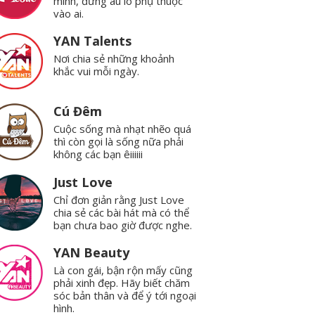
mình, đừng âu lo phụ thuộc
vào ai.
YAN Talents
Nơi chia sẻ những khoảnh
khắc vui mỗi ngày.
Cú Đêm
Cuộc sống mà nhạt nhẽo quá
thì còn gọi là sống nữa phải
không các bạn êiiiiii
Just Love
Chỉ đơn giản rằng Just Love
chia sẻ các bài hát mà có thể
bạn chưa bao giờ được nghe.
YAN Beauty
Là con gái, bận rộn mấy cũng
phải xinh đẹp. Hãy biết chăm
sóc bản thân và để ý tới ngoại
hình.