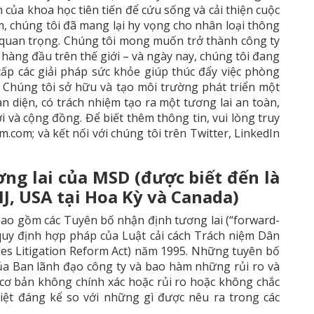
của khoa học tiên tiến để cứu sống và cải thiện cuộc
, chúng tôi đã mang lại hy vọng cho nhân loại thông
in quan trọng. Chúng tôi mong muốn trở thành công ty
àng đầu trên thế giới – và ngày nay, chúng tôi đang
cấp các giải pháp sức khỏe giúp thúc đẩy việc phòng
. Chúng tôi sở hữu và tạo môi trường phát triển một
n diện, có trách nhiệm tạo ra một tương lai an toàn,
 và cộng đồng. Để biết thêm thông tin, vui lòng truy
com; và kết nối với chúng tôi trên Twitter, LinkedIn
ng lai của MSD (được biết đến là
NJ, USA tại Hoa Kỳ và Canada)
bao gồm các Tuyên bố nhận định tương lai (“forward-
 quy định hợp pháp của Luật cải cách Trách niệm Dân
ties Litigation Reform Act) năm 1995. Những tuyên bố
của Ban lãnh đạo công ty và bao hàm những rủi ro và
cơ bản không chính xác hoặc rủi ro hoặc không chắc
biệt đáng kể so với những gì được nêu ra trong các