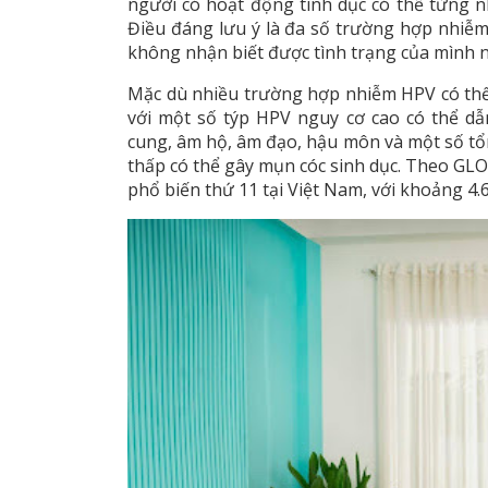
người có hoạt động tình dục có thể từng n
Điều đáng lưu ý là đa số trường hợp nhiễ
không nhận biết được tình trạng của mình 
Mặc dù nhiều trường hợp nhiễm HPV có thể t
với một số týp HPV nguy cơ cao có thể d
cung, âm hộ, âm đạo, hậu môn và một số tổn
thấp có thể gây mụn cóc sinh dục. Theo GLO
phổ biến thứ 11 tại Việt Nam, với khoảng 4.