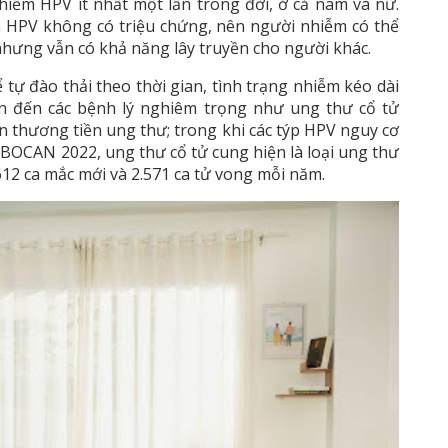
hiễm HPV ít nhất một lần trong đời, ở cả nam và nữ.
m HPV không có triệu chứng, nên người nhiễm có thể
nhưng vẫn có khả năng lây truyền cho người khác.
ự đào thải theo thời gian, tình trạng nhiễm kéo dài
ẫn đến các bệnh lý nghiêm trọng như ung thư cổ tử
 thương tiền ung thư; trong khi các týp HPV nguy cơ
BOCAN 2022, ung thư cổ tử cung hiện là loại ung thư
612 ca mắc mới và 2.571 ca tử vong mỗi năm.