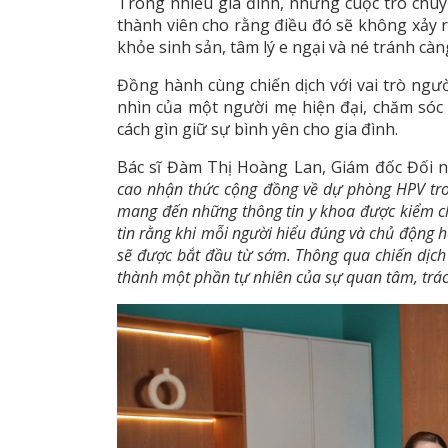
Trong nhiều gia đình, những cuộc trò chuyệ
thành viên cho rằng điều đó sẽ không xảy ra
khỏe sinh sản, tâm lý e ngại và né tránh càn
Đồng hành cùng chiến dịch với vai trò ng
nhìn của một người mẹ hiện đại, chăm sóc 
cách gìn giữ sự bình yên cho gia đình.
Bác sĩ Đàm Thị Hoàng Lan, Giám đốc Đối 
cao nhận thức cộng đồng về dự phòng HPV t
mang đến những thông tin y khoa được kiểm chứ
tin rằng khi mỗi người hiểu đúng và chủ động h
sẽ được bắt đầu từ sớm. Thông qua chiến dịc
thành một phần tự nhiên của sự quan tâm, trác