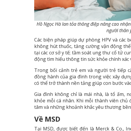
Hồ Ngọc Hà lan tỏa thông điệp nâng cao nhậ
người thân 
Các biện pháp giúp dự phòng HPV và các bệ
không hút thuốc, tăng cường vận động thể 
tại các cơ sở y tế; tầm soát ung thư cổ tử 
động tìm hiểu thông tin sức khỏe chính xác v
Trong bối cảnh trẻ em và người trẻ tiếp 
đồng hành của gia đình trong việc xây dự
có thể trở thành nền tảng giúp con bước vào
Gia đình không chỉ là mái nhà, là tổ ấm, 
khỏe mỗi cá nhân. Khi mỗi thành viên chủ 
tâm và những khoảnh khắc yêu thương bền c
Về MSD
Tại MSD, được biết đến là Merck & Co., In