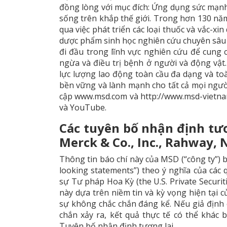
đồng lòng với mục đích: Ứng dụng sức mạnh 
sống trên khắp thế giới. Trong hơn 130 năm
qua việc phát triển các loại thuốc và vắc-x
dược phẩm sinh học nghiên cứu chuyên sâu h
đi đầu trong lĩnh vực nghiên cứu để cung 
ngừa và điều trị bệnh ở người và động vật
lực lượng lao động toàn cầu đa dạng và toà
bền vững và lành mạnh cho tất cả mọi người
cập www.msd.com và http://www.msd-vietnam.
và YouTube.
Các tuyên bố nhận định tươ
Merck & Co., Inc., Rahway, 
Thông tin báo chí này của MSD (“công ty”) 
looking statements”) theo ý nghĩa của các
sự Tư pháp Hoa Kỳ (the U.S. Private Securi
này dựa trên niềm tin và kỳ vọng hiện tại 
sự không chắc chắn đáng kể. Nếu giả định 
chắn xảy ra, kết quả thực tế có thể khác 
Tuyên bố nhận định tương lai.