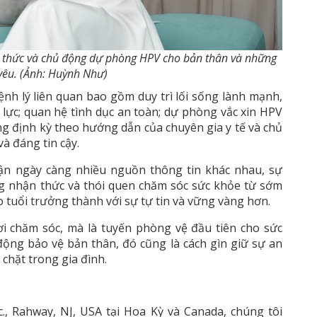
n thức và chủ động dự phòng HPV cho bản thân và những
yêu. (Ảnh: Huỳnh Như)
nh lý liên quan bao gồm duy trì lối sống lành mạnh,
lực; quan hệ tình dục an toàn; dự phòng vắc xin HPV
cung định kỳ theo hướng dẫn của chuyên gia y tế và chủ
à đáng tin cậy.
cận ngày càng nhiều nguồn thông tin khác nhau, sự
ng nhận thức và thói quen chăm sóc sức khỏe từ sớm
 tuổi trưởng thành với sự tự tin và vững vàng hơn.
nơi chăm sóc, mà là tuyến phòng vệ đầu tiên cho sức
động bảo vệ bản thân, đó cũng là cách gìn giữ sự an
hặt trong gia đình.
c., Rahway, NJ, USA tại Hoa Kỳ và Canada, chúng tôi