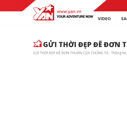
VIDEO
SA
GỬI THỜI ĐẸP ĐẼ ĐƠN 
GỬI THỜI ĐẸP ĐẼ ĐƠN THUẦN CỦA CHÚNG TA - Thông tin, tin