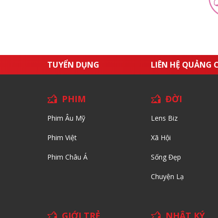
TUYỂN DỤNG
LIÊN HỆ QUẢNG 
PHIM
ĐỜI
Phim Âu Mỹ
Lens Biz
Phim Việt
Xã Hội
Phim Châu Á
Sống Đẹp
Chuyện Lạ
GIỚI TRẺ
NHẬT KÝ