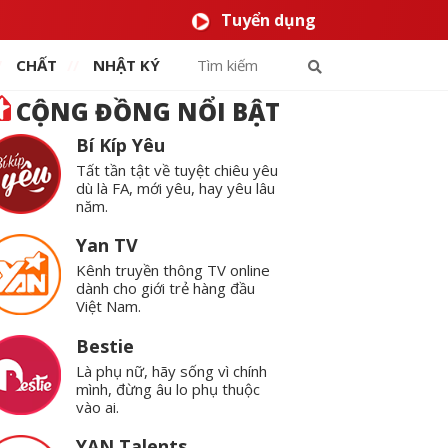
Tuyển dụng
CHẤT
NHẬT KÝ
CỘNG ĐỒNG NỔI BẬT
Bí Kíp Yêu
Tất tần tật về tuyệt chiêu yêu
dù là FA, mới yêu, hay yêu lâu
năm.
Yan TV
Kênh truyền thông TV online
dành cho giới trẻ hàng đầu
Việt Nam.
Bestie
Là phụ nữ, hãy sống vì chính
mình, đừng âu lo phụ thuộc
vào ai.
YAN Talents