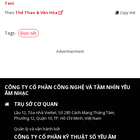
Tani
Theo
Thể Thao & Văn Hóa
Copy link
Tags:
Đón tết
Advertiserment
CÔNG TY CỔ PHẦN CÔNG NGHỆ VÀ TẦM NHÌN YÊU
ÂM NHẠC
TRỤ SỞ CƠ QUAN
Lầu 12, Tòa nhà Viettel, Số 285 Cách Mạng Tháng Tám,
Phường 12, Quận 10, TP. Hồ Chí Minh, Việt Nam
Quản lý và vận hành bởi
CÔNG TY CỔ PHẦN KỸ THUẬT SỐ YÊU ÂM