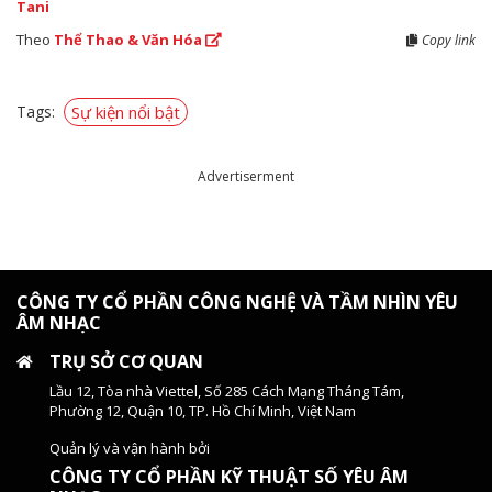
Tani
Theo
Thể Thao & Văn Hóa
Copy link
Tags:
Sự kiện nổi bật
Advertiserment
CÔNG TY CỔ PHẦN CÔNG NGHỆ VÀ TẦM NHÌN YÊU
ÂM NHẠC
TRỤ SỞ CƠ QUAN
Lầu 12, Tòa nhà Viettel, Số 285 Cách Mạng Tháng Tám,
Phường 12, Quận 10, TP. Hồ Chí Minh, Việt Nam
Quản lý và vận hành bởi
CÔNG TY CỔ PHẦN KỸ THUẬT SỐ YÊU ÂM