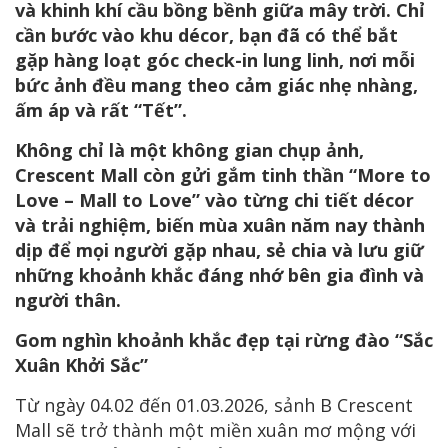
và khinh khí cầu bồng bềnh giữa mây trời. Chỉ
cần bước vào khu décor, bạn đã có thể bắt
gặp hàng loạt góc check-in lung linh, nơi mỗi
bức ảnh đều mang theo cảm giác nhẹ nhàng,
ấm áp và rất “Tết”.
Không chỉ là một không gian chụp ảnh,
Crescent Mall còn gửi gắm tinh thần “More to
Love – Mall to Love” vào từng chi tiết décor
và trải nghiệm, biến mùa xuân năm nay thành
dịp để mọi người gặp nhau, sẻ chia và lưu giữ
những khoảnh khắc đáng nhớ bên gia đình và
người thân.
Gom nghìn khoảnh khắc đẹp tại rừng đào “Sắc
Xuân Khởi Sắc”
Từ ngày 04.02 đến 01.03.2026, sảnh B Crescent
Mall sẽ trở thành một miền xuân mơ mộng với