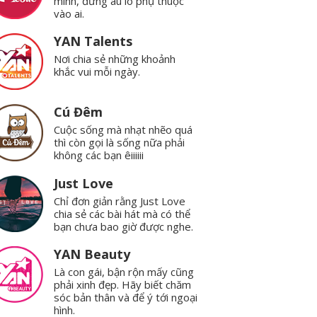
mình, đừng âu lo phụ thuộc
vào ai.
YAN Talents
Nơi chia sẻ những khoảnh
khắc vui mỗi ngày.
Cú Đêm
Cuộc sống mà nhạt nhẽo quá
thì còn gọi là sống nữa phải
không các bạn êiiiiii
Just Love
Chỉ đơn giản rằng Just Love
chia sẻ các bài hát mà có thể
bạn chưa bao giờ được nghe.
YAN Beauty
Là con gái, bận rộn mấy cũng
phải xinh đẹp. Hãy biết chăm
sóc bản thân và để ý tới ngoại
hình.