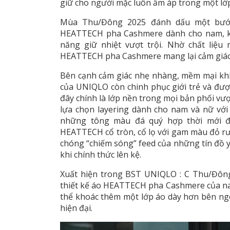
giữ cho người mặc luôn ấm áp trong một lớ
Mùa Thu/Đông 2025 đánh dấu một bước 
HEATTECH pha Cashmere dành cho nam, kế
năng giữ nhiệt vượt trội. Nhờ chất liệu
HEATTECH pha Cashmere mang lại cảm giác th
Bên cạnh cảm giác nhẹ nhàng, mềm mại kh
của UNIQLO còn chinh phục giới trẻ và được
đây chính là lớp nền trong mọi bản phối v
lựa chọn layering dành cho nam và nữ với 
những tông màu đá quý hợp thời mới đ
HEATTECH cổ tròn, cổ lọ với gam màu đỏ rư
chóng “chiếm sóng” feed của những tín đồ yê
khi chính thức lên kệ.
Xuất hiện trong BST UNIQLO : C Thu/Đông 
thiết kế áo HEATTECH pha Cashmere của nam
thể khoác thêm một lớp áo dày hơn bên ngo
hiện đại.