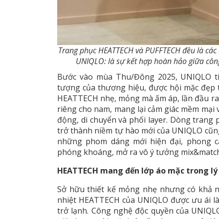
Trang phục HEATTECH và PUFFTECH đều là các đại 
UNIQLO: là sự kết hợp hoàn hảo giữa công n
Bước vào mùa Thu/Đông 2025, UNIQLO tiế
tượng của thương hiệu, được hội mặc đẹp t
HEATTECH nhẹ, mỏng mà ấm áp, lần đầu r
riêng cho nam, mang lại cảm giác mềm mại v
động, di chuyển và phối layer. Dòng tran
trở thành niềm tự hào mới của UNIQLO cũng 
những phom dáng mới hiện đại, phong cá
phóng khoáng, mở ra vô ý tưởng mix&match 
HEATTECH mang đến lớp áo mặc trong lý
Sở hữu thiết kế mỏng nhẹ nhưng có khả nă
nhiệt HEATTECH của UNIQLO được ưu ái là l
trở lạnh. Công nghệ độc quyền của UNIQLO