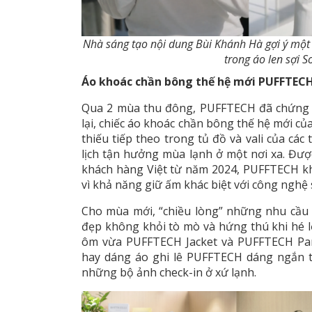
Nhà sáng tạo nội dung Bùi Khánh Hà gợi ý một
trong áo len sợi S
Áo khoác chần bông thế hệ mới PUFFTEC
Qua 2 mùa thu đông, PUFFTECH đã chứng mi
lại, chiếc áo khoác chần bông thế hệ mới c
thiếu tiếp theo trong tủ đồ và vali của các 
lịch tận hưởng mùa lạnh ở một nơi xa. Đượ
khách hàng Việt từ năm 2024, PUFFTECH k
vì khả năng giữ ấm khác biệt với công nghệ
Cho mùa mới, “chiều lòng” những nhu cầu 
đẹp không khỏi tò mò và hứng thú khi hé 
ôm vừa PUFFTECH Jacket và PUFFTECH Par
hay dáng áo ghi lê PUFFTECH dáng ngắn t
những bộ ảnh check-in ở xứ lạnh.