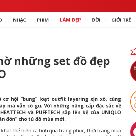
LÀM ĐẸP
O
NHẠC
PHIM
ĐỜI
GIỚI TRẺ
chờ những set đồ đẹp
O
cơ hội “bung” loạt outfit layering xịn xò, cùng
p mà vẫn có gu. Với những nâng cấp đặc sắc về
áo HEATTECH và PUFFTECH sắp lên kệ của UNIQLO
săn đón” cho tủ đồ mùa mới.
khát thể hiện cá tính qua trang phục, thời trang mùa