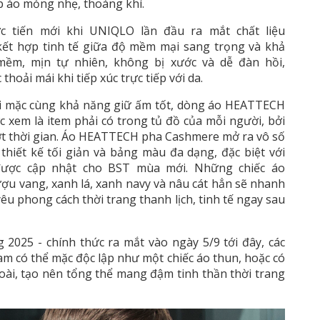
p áo mỏng nhẹ, thoáng khí.
tiến mới khi UNIQLO lần đầu ra mắt chất liệu
t hợp tinh tế giữa độ mềm mại sang trọng và khả
 mềm, mịn tự nhiên, không bị xước và dễ đàn hồi,
oải mái khi tiếp xúc trực tiếp với da.
i mặc cùng khả năng giữ ấm tốt, dòng áo HEATTECH
 xem là item phải có trong tủ đồ của mỗi người, bởi
ượt thời gian. Áo HEATTECH pha Cashmere mở ra vô số
thiết kế tối giản và bảng màu đa dạng, đặc biệt với
ược cập nhật cho BST mùa mới. Những chiếc áo
ợu vang, xanh lá, xanh navy và nâu cát hẳn sẽ nhanh
u phong cách thời trang thanh lịch, tinh tế ngay sau
2025 - chính thức ra mắt vào ngày 5/9 tới đây, các
 có thể mặc độc lập như một chiếc áo thun, hoặc có
ài, tạo nên tổng thể mang đậm tinh thần thời trang