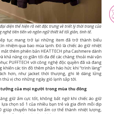
diện thể hiện rõ nét đặc trưng về triết lý thời trang của
ghệ tiên tiến và ngôn ngữ thiết kế tối giản, tinh tế.
p tục mang trở lại những item đã trở thành biểu
ín nhiệm qua bao mùa lạnh. Đó là chiếc áo giữ nhiệt
a mắt thêm phiên bản HEATTECH pha Cashmere dành
à khả năng co giãn tối đa để các chàng thoải mái vận
g phục PUFFTECH với công nghệ độc quyền đã và đang
khiến các tín đồ thêm phần háo hức khi “trình làng”
ch hơn, như jacket thời thượng, ghi lê dáng lửng
thú vị cho những ngày gió lạnh sắp tới.
 tưởng của mọi người trong mùa thu đông
ng giữ ấm cực tốt, không bất ngờ khi chiếc áo giữ
ựa chọn số 1 của nhiều bạn trẻ và gia đình mỗi dịp
 giúp chuyển hóa hơi ẩm cơ thể thành nhiệt lượng,