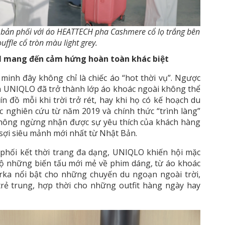
 bản phối với áo HEATTECH pha Cashmere cổ lọ trắng bên
ouffle cổ tròn màu light grey.
H mang đến cảm hứng hoàn toàn khác biệt
nh đây không chỉ là chiếc áo “hot thời vụ”. Ngược
ủa UNIQLO đã trở thành lớp áo khoác ngoài không thể
tín đồ mỗi khi trời trở rét, hay khi họ có kế hoạch du
c nghiên cứu từ năm 2019 và chính thức “trình làng”
hông ngừng nhận được sự yêu thích của khách hàng
 sợi siêu mảnh mới nhất từ Nhật Bản.
phối kết thời trang đa dạng, UNIQLO khiến hội mặc
lộ những biến tấu mới mẻ về phim dáng, từ áo khoác
ka nổi bật cho những chuyến du ngoạn ngoài trời,
rẻ trung, hợp thời cho những outfit hàng ngày hay