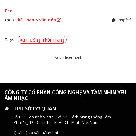
Tani
Theo
Thể Thao & Văn Hóa
Copy link
Tags:
Xu Hướng Thời Trang
Advertiserment
CÔNG TY CỔ PHẦN CÔNG NGHỆ VÀ TẦM NHÌN YÊU
ÂM NHẠC
TRỤ SỞ CƠ QUAN
Lầu 12, Tòa nhà Viettel, Số 285 Cách Mạng Tháng Tám,
Phường 12, Quận 10, TP. Hồ Chí Minh, Việt Nam
Quản lý và vận hành bởi