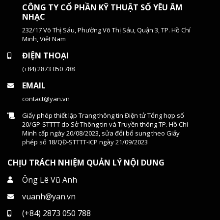
CÔNG TY CỔ PHẦN KỸ THUẬT SỐ YÊU ÂM
NHẠC
232/17 Võ Thị Sáu, Phường Võ Thị Sáu, Quận 3, TP. Hồ Chí
Minh, Việt Nam
ĐIỆN THOẠI
(+84) 2873 050 788
EMAIL
contact@yan.vn
Giấy phép thiết lập Trang thông tin Điện tử Tổng hợp số
20/GP-STTTT do Sở Thông tin và Truyền thông TP. Hồ Chí
Minh cấp ngày 20/08/2023, sửa đổi bổ sung theo Giấy
phép số 18/QĐ-STTTT-ICP ngày 21/09/2023
CHỊU TRÁCH NHIỆM QUẢN LÝ NỘI DUNG
Ông Lê Vũ Anh
vuanh@yan.vn
(+84) 2873 050 788