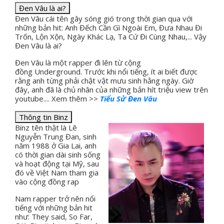
Đen Vâu là ai?
Đen Vâu cái tên gây sóng gió trong thời gian qua với
những bản hit: Anh Đếch Cần Gì Ngoài Em, Đưa Nhau Đi
Trốn, Lộn Xộn, Ngày Khác Lạ, Ta Cứ Đi Cùng Nhau,... Vậy
Đen Vâu là ai?
Đen Vâu là một rapper đi lên từ cộng
đồng Underground. Trước khi nổi tiếng, ít ai biết được
rằng anh từng phải chật vật mưu sinh hằng ngày. Giờ
đây, anh đã là chủ nhân của những bản hít triệu view trên
youtube.... Xem thêm >>
Tiểu Sử Đen Vâu
Thông tin Binz
Binz tên thật là Lê
Nguyễn Trung Đan, sinh
năm 1988 ở Gia Lai, anh
có thời gian dài sinh sống
và hoạt động tại Mỹ, sau
đó về Việt Nam tham gia
vào cộng đồng rap
Nam rapper trở nên nổi
tiếng với những bản hit
như: They said, So Far,