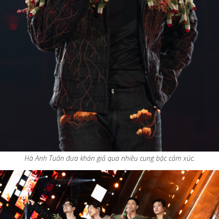
Hà Anh Tuấn đưa khán giả qua nhiều cung bậc cảm xúc.