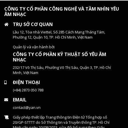
CÔNG TY CỔ PHẦN CÔNG NGHỆ VÀ TẦM NHÌN YÊU
ÂM NHẠC
TRỤ SỞ CƠ QUAN
Lầu 12, Tòa nhà Viettel, Số 285 Cách Mạng Tháng Tám,
Phường 12, Quận 10, TP. Hồ Chí Minh, Việt Nam
Quản lý và vận hành bởi
CÔNG TY CỔ PHẦN KỸ THUẬT SỐ YÊU ÂM
NHẠC
232/17 Võ Thị Sáu, Phường Võ Thị Sáu, Quận 3, TP. Hồ Chí
Minh, Việt Nam
ĐIỆN THOẠI
(+84) 2873 050 788
EMAIL
contact@yan.vn
Giấy phép thiết lập Trang thông tin Điện tử Tổng hợp số
20/GP-STTTT do Sở Thông tin và Truyền thông TP. Hồ Chí
Minh cấp ngày 20/08/2023, sửa đổi bổ sung theo Giấy