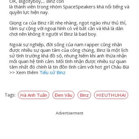
OK, Bigcityboy,... Binz còn
là thành viên trong nhóm SpaceSpeakers khá nổi tiếng và
quyền lực hiện nay.
Giọng ca của Binz rất nhẹ nhàng, ngọt ngào như thủ thỉ,
tâm sự cộng với ngoại hình có vẻ bất cần và khá là dân
chơi nên không ít người ví Binz là bad boy.
Ngoài sự nghiệp, đời sống của nam rapper cũng nhận
được nhiều sự quan tâm của công chúng, Binz là một lịch
sử tình trường khá đồ sộ, nhưng hiếm khi anh thừa nhận
mối quan hệ tình cảm. Mối tình nhận được nhiều sự quan
tâm nhất đó chính là tin đồn tình cảm với hot girl Châu Bùi
>> Xem thêm
Tiểu sử Binz
Tags:
Hà Anh Tuấn
Đen Vâu
Binz
HIEUTHUHAI
Advertiserment