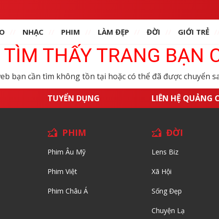
O
NHẠC
PHIM
LÀM ĐẸP
ĐỜI
GIỚI TRẺ
TÌM THẤY TRANG BẠN 
web bạn cần tìm không tồn tại hoặc có thể đã được chuyển sa
TUYỂN DỤNG
LIÊN HỆ QUẢNG 
PHIM
ĐỜI
Phim Âu Mỹ
Lens Biz
Phim Việt
Xã Hội
Phim Châu Á
Sống Đẹp
Chuyện Lạ