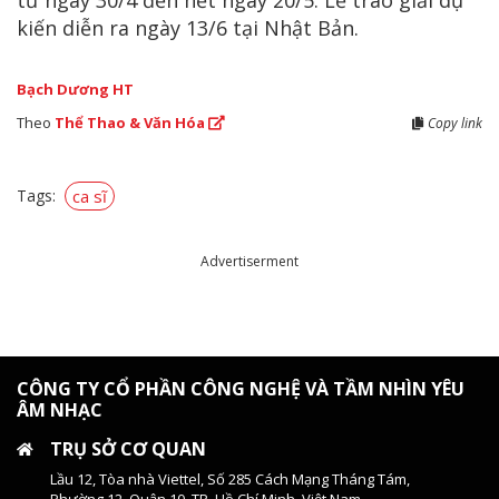
từ ngày 30/4 đến hết ngày 20/5. Lễ trao giải dự
kiến diễn ra ngày 13/6 tại Nhật Bản.
Bạch Dương HT
Theo
Thể Thao & Văn Hóa
Copy link
Tags:
ca sĩ
Advertiserment
CÔNG TY CỔ PHẦN CÔNG NGHỆ VÀ TẦM NHÌN YÊU
ÂM NHẠC
TRỤ SỞ CƠ QUAN
Lầu 12, Tòa nhà Viettel, Số 285 Cách Mạng Tháng Tám,