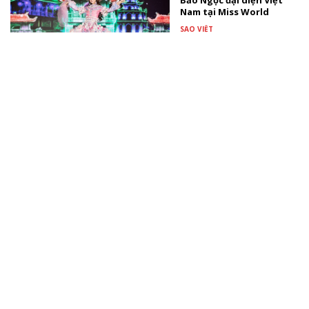
Bảo Ngọc đại diện Việt
Nam tại Miss World
SAO VIỆT
Thúy Diễm nhắn con gái
tương lai: "Mẹ muốn con
biết mẹ đã rất hạnh
phúc"
TÀI TRỢ
Sao Việt dự tiệc ngập sắc
hồng mừng con gái Ngô
Thanh Vân tròn 1 tuổi
SAO VIỆT
Xem thêm