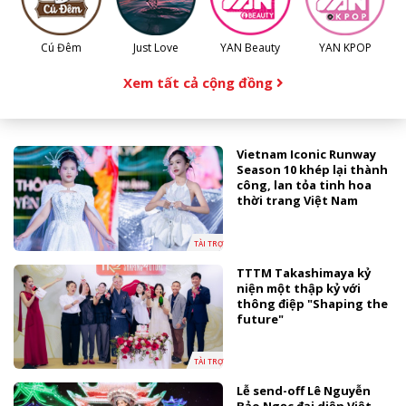
Cú Đêm
Just Love
YAN Beauty
YAN KPOP
Xem tất cả cộng đồng
Vietnam Iconic Runway
Season 10 khép lại thành
công, lan tỏa tinh hoa
thời trang Việt Nam
TÀI TRỢ
TTTM Takashimaya kỷ
niện một thập kỷ với
thông điệp "Shaping the
future"
TÀI TRỢ
Lễ send-off Lê Nguyễn