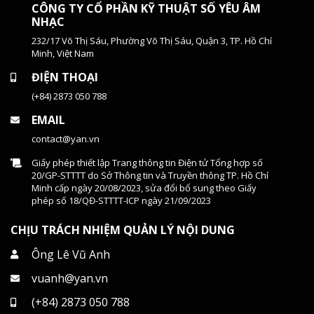
CÔNG TY CỔ PHẦN KỸ THUẬT SỐ YÊU ÂM
NHẠC
232/17 Võ Thị Sáu, Phường Võ Thị Sáu, Quận 3, TP. Hồ Chí
Minh, Việt Nam
ĐIỆN THOẠI
(+84) 2873 050 788
EMAIL
contact@yan.vn
Giấy phép thiết lập Trang thông tin Điện tử Tổng hợp số
20/GP-STTTT do Sở Thông tin và Truyền thông TP. Hồ Chí
Minh cấp ngày 20/08/2023, sửa đổi bổ sung theo Giấy
phép số 18/QĐ-STTTT-ICP ngày 21/09/2023
CHỊU TRÁCH NHIỆM QUẢN LÝ NỘI DUNG
Ông Lê Vũ Anh
vuanh@yan.vn
(+84) 2873 050 788