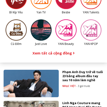
Bí Kíp Yêu
Yan TV
Bestie
YAN Talents
Cú Đêm
Just Love
YAN Beauty
YAN KPOP
Xem tất cả cộng đồng
Phạm Anh Duy trở về tuổi
23 bằng album đầu tay
sau 10 năm làm nghề
NHẠC VIỆT
-
3 giờ trước
Linh Nga Couture mang