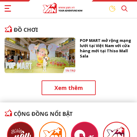
ĐỒ CHƠI
POP MART mở rộng mạng
lưới tại Việt Nam với cửa
hàng mới tại Thiso Mall
Sala
TÀI TRỢ
Xem thêm
CỘNG ĐỒNG NỔI BẬT