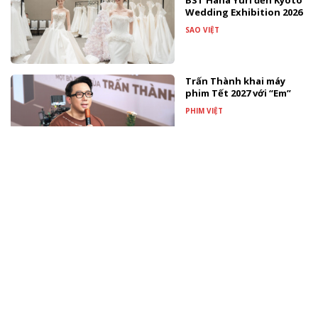
BST Hana Yuri đến Kyoto
Wedding Exhibition 2026
SAO VIỆT
Trấn Thành khai máy
phim Tết 2027 với “Em”
PHIM VIỆT
Nghệ sĩ Đặng Tố Anh -
người tiên phong đưa
thủy ấn trở thành ngôn
ngữ hội họa
TÀI TRỢ
Màn biến hóa âm nhạc
gây bất ngờ nhất từ
Đông Thiên Đức và Vicky
Nhung