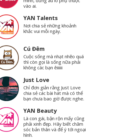
mình, đừng âu lo phụ thuộc
vào ai.
YAN Talents
Nơi chia sẻ những khoảnh
khắc vui mỗi ngày.
Cú Đêm
Cuộc sống mà nhạt nhẽo quá
thì còn gọi là sống nữa phải
không các bạn êiiiiii
Just Love
Chỉ đơn giản rằng Just Love
chia sẻ các bài hát mà có thể
bạn chưa bao giờ được nghe.
YAN Beauty
Là con gái, bận rộn mấy cũng
phải xinh đẹp. Hãy biết chăm
sóc bản thân và để ý tới ngoại
hình.