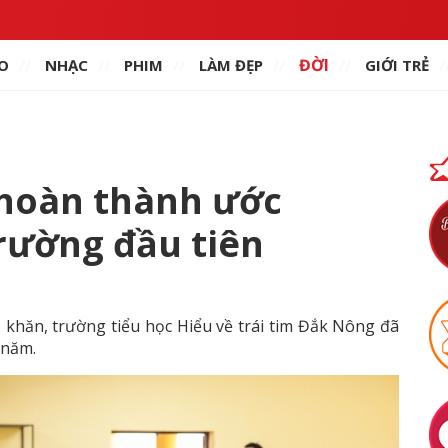
ĐỜI
O
NHẠC
PHIM
LÀM ĐẸP
GIỚI TRẺ
 hoàn thành ước
rường đầu tiên
 khăn, trường tiểu học Hiểu về trái tim Đắk Nông đã
 năm.