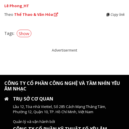
Lê Phong_HT
Theo
Thể Thao & Văn Hóa
Copy link
Tags:
Show
Advertiserment
CÔNG TY CỔ PHẦN CÔNG NGHỆ VÀ TẦM NHÌN YÊU
ÂM NHẠC
TRỤ SỞ CƠ QUAN
Lầu 12, Tòa nhà Viettel, Số 285 Cách Mạng Tháng Tám,
Phường 12, Quận 10, TP. Hồ Chí Minh, Việt Nam
Quản lý và vận hành bởi
CÔNG TY CỔ PHẦN KỸ THUẬT SỐ YÊU ÂM