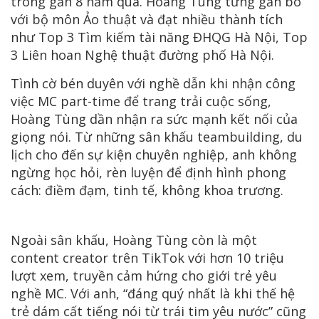
trong gần 8 năm qua. Hoàng Tùng từng gắn bó
với bộ môn Ảo thuật và đạt nhiều thành tích
như Top 3 Tìm kiếm tài năng ĐHQG Hà Nội, Top
3 Liên hoan Nghệ thuật đường phố Hà Nội.
Tình cờ bén duyên với nghề dẫn khi nhận công
việc MC part-time để trang trải cuộc sống,
Hoàng Tùng dần nhận ra sức mạnh kết nối của
giọng nói. Từ những sân khấu teambuilding, du
lịch cho đến sự kiện chuyên nghiệp, anh không
ngừng học hỏi, rèn luyện để định hình phong
cách: điềm đạm, tinh tế, không khoa trương.
Ngoài sân khấu, Hoàng Tùng còn là một
content creator trên TikTok với hơn 10 triệu
lượt xem, truyền cảm hứng cho giới trẻ yêu
nghề MC. Với anh, “đáng quý nhất là khi thế hệ
trẻ dám cất tiếng nói từ trái tim yêu nước” cũng