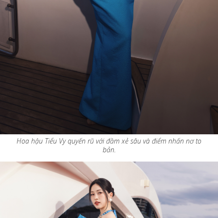
Hoa hậu Tiểu Vy quyến rũ với đầm xẻ sâu và điểm nhấn nơ to
bản.