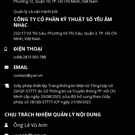
Phường 12, Quận 10, TP. Hồ Chí Minh, Việt Nam
Quản lý và vận hành bởi
CÔNG TY CỔ PHẦN KỸ THUẬT SỐ YÊU ÂM
NHẠC
232/17 Võ Thị Sáu, Phường Võ Thị Sáu, Quận 3, TP. Hồ Chí
Minh, Việt Nam
ĐIỆN THOẠI
(+84) 2873 050 788
EMAIL
contact@yan.vn
Giấy phép thiết lập Trang thông tin Điện tử Tổng hợp số
20/GP-STTTT do Sở Thông tin và Truyền thông TP. Hồ Chí
Minh cấp ngày 20/08/2023, sửa đổi bổ sung theo Giấy
phép số 18/QĐ-STTTT-ICP ngày 21/09/2023
CHỊU TRÁCH NHIỆM QUẢN LÝ NỘI DUNG
Ông Lê Vũ Anh