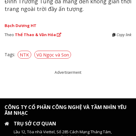
Đinh Trường Tùng đã mang đến không gian thời
trang ngoài trời đầy ấn tượng.
Bạch Dương HT
Theo
Thể Thao & Văn Hóa
Copy link
Tags:
NTK
Vũ Ngọc và Son
Advertiserment
CÔNG TY CỔ PHẦN CÔNG NGHỆ VÀ TẦM NHÌN YÊU
ÂM NHẠC
TRỤ SỞ CƠ QUAN
Lầu 12, Tòa nhà Viettel, Số 285 Cách Mạng Tháng Tám,