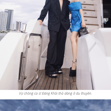
Vợ chồng ca sĩ Đăng Khôi thả dáng ở du thuyền.