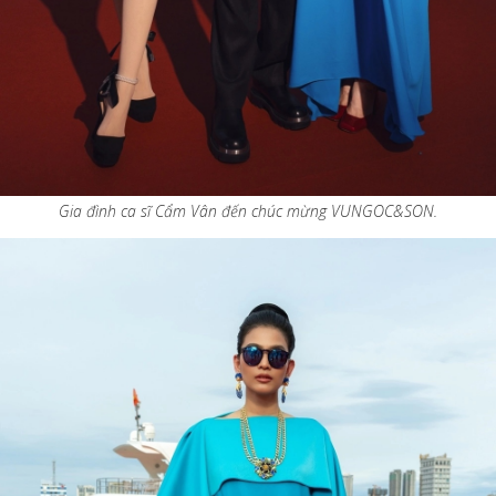
Gia đình ca sĩ Cẩm Vân đến chúc mừng VUNGOC&SON.