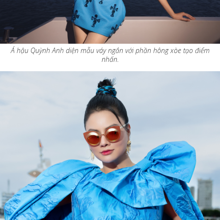
Á hậu Quỳnh Anh diện mẫu váy ngắn với phần hông xòe tạo điểm
nhấn.