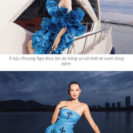
Á hậu Phương Nga khoe làn da trắng sứ với thiết kế xanh bồng
bềnh.