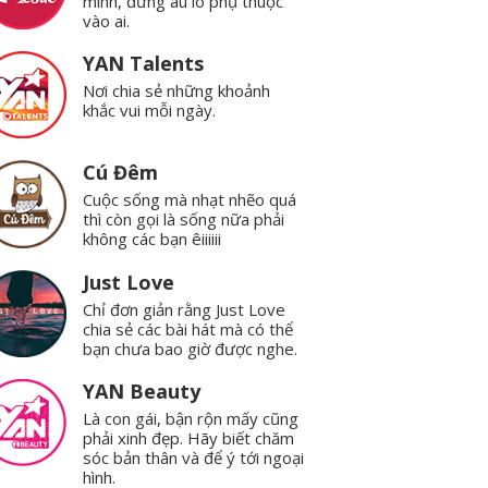
mình, đừng âu lo phụ thuộc
vào ai.
YAN Talents
Nơi chia sẻ những khoảnh
khắc vui mỗi ngày.
Cú Đêm
Cuộc sống mà nhạt nhẽo quá
thì còn gọi là sống nữa phải
không các bạn êiiiiii
Just Love
Chỉ đơn giản rằng Just Love
chia sẻ các bài hát mà có thể
bạn chưa bao giờ được nghe.
YAN Beauty
Là con gái, bận rộn mấy cũng
phải xinh đẹp. Hãy biết chăm
sóc bản thân và để ý tới ngoại
hình.