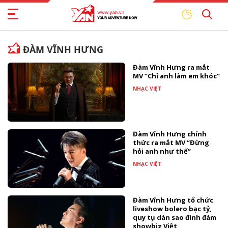
ĐÀM VĨNH HƯNG
Đàm Vĩnh Hưng ra mắt
MV “Chỉ anh làm em khóc”
NHẠC VIỆT
Đàm Vĩnh Hưng chính
thức ra mắt MV “Đừng
hỏi anh như thế”
NHẠC VIỆT
Đàm Vĩnh Hưng tổ chức
liveshow bolero bạc tỷ,
quy tụ dàn sao đình đám
showbiz Việt