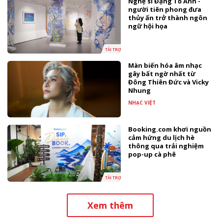
Nghệ sĩ Đặng Tố Anh -
người tiên phong đưa
thủy ấn trở thành ngôn
ngữ hội họa
TÀI TRỢ
Màn biến hóa âm nhạc
gây bất ngờ nhất từ
Đông Thiên Đức và Vicky
Nhung
NHẠC VIỆT
Booking.com khơi nguồn
cảm hứng du lịch hè
thông qua trải nghiệm
pop-up cà phê
TÀI TRỢ
Xem thêm