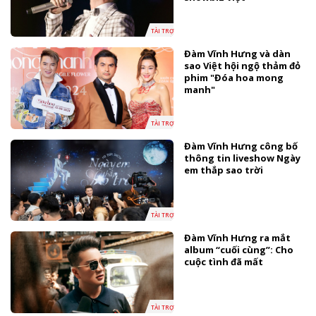
TÀI TRỢ
Đàm Vĩnh Hưng và dàn
sao Việt hội ngộ thảm đỏ
phim "Đóa hoa mong
manh"
TÀI TRỢ
Đàm Vĩnh Hưng công bố
thông tin liveshow Ngày
em thắp sao trời
TÀI TRỢ
Đàm Vĩnh Hưng ra mắt
album “cuối cùng”: Cho
cuộc tình đã mất
TÀI TRỢ