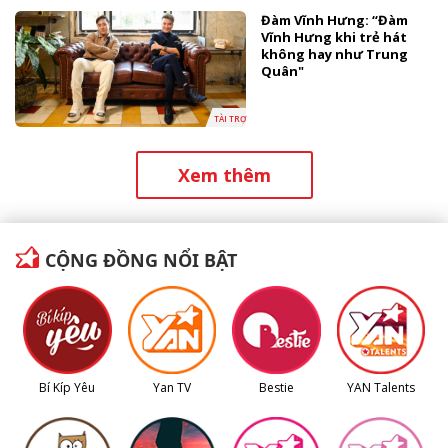
Đàm Vĩnh Hưng: “Đàm
Vĩnh Hưng khi trẻ hát
không hay như Trung
Quân"
TÀI TRỢ
Xem thêm
CỘNG ĐỒNG NỔI BẬT
Bí Kíp Yêu
Yan TV
Bestie
YAN Talents