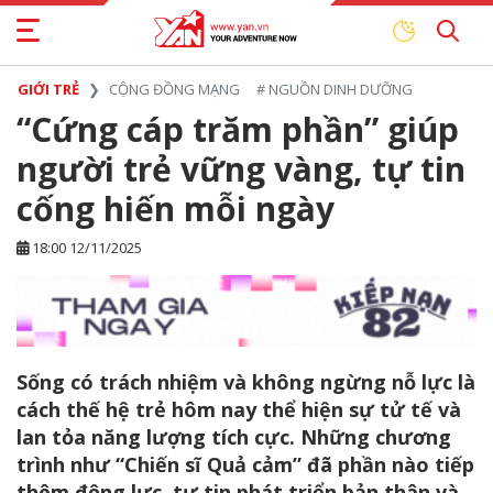
GIỚI TRẺ
CỘNG ĐỒNG MẠNG
#
NGUỒN DINH DƯỠNG
“Cứng cáp trăm phần” giúp
người trẻ vững vàng, tự tin
cống hiến mỗi ngày
18:00 12/11/2025
Sống có trách nhiệm và không ngừng nỗ lực là
cách thế hệ trẻ hôm nay thể hiện sự tử tế và
lan tỏa năng lượng tích cực. Những chương
trình như “Chiến sĩ Quả cảm” đã phần nào tiếp
thêm động lực, tự tin phát triển bản thân và