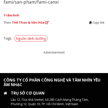
fami/san-pham/fami-canxi
Trâm Anh
Theo
Thể Thao & Văn Hóa
Copy link
Tags:
Nguồn dinh dưỡng
Advertiserment
CÔNG TY CỔ PHẦN CÔNG NGHỆ VÀ TẦM NHÌN YÊU
ÂM NHẠC
TRỤ SỞ CƠ QUAN
Lầu 12, Tòa nhà Viettel, Số 285 Cách Mạng Tháng Tám,
Phường 12, Quận 10, TP. Hồ Chí Minh, Việt Nam