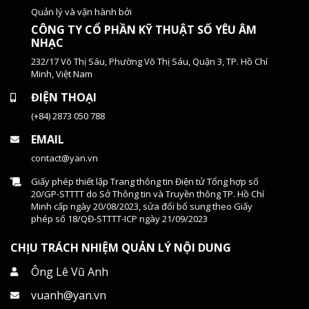
Quản lý và vận hành bởi
CÔNG TY CỔ PHẦN KỸ THUẬT SỐ YÊU ÂM
NHẠC
232/17 Võ Thị Sáu, Phường Võ Thị Sáu, Quận 3, TP. Hồ Chí
Minh, Việt Nam
ĐIỆN THOẠI
(+84) 2873 050 788
EMAIL
contact@yan.vn
Giấy phép thiết lập Trang thông tin Điện tử Tổng hợp số
20/GP-STTTT do Sở Thông tin và Truyền thông TP. Hồ Chí
Minh cấp ngày 20/08/2023, sửa đổi bổ sung theo Giấy
phép số 18/QĐ-STTTT-ICP ngày 21/09/2023
CHỊU TRÁCH NHIỆM QUẢN LÝ NỘI DUNG
Ông Lê Vũ Anh
vuanh@yan.vn